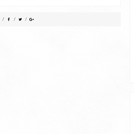
/
/
/