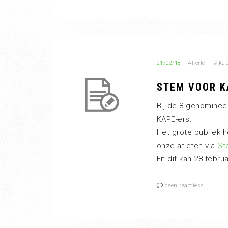
21/02/18
Allerlei
#
kap
STEM VOOR K
Bij de 8 genomineer
KAPE-ers.
Het grote publiek 
onze atleten via
St
En dit kan 28 februa
geen reactiess