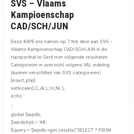
SVS – Vlaams
Kampioenschap
CAD/SCH/JUN
Deze KAPE-ers namen op 7 feb deel aan SVS –
Vlaams Kampioenschap CAD/SCH/JUN in de
topsporthal te Gent met volgende resultaten.
Categorieën in overzicht volgens VAL indeling
(kunnen verschillen van SVS categorieën)
[insert_php]
setlocale(LC_ALL,’nl_NL’);
echo ‘
‘;
global $wpdb;
$wedstrijd = ’48’;
$query = $wpdb->get_results(“SELECT * FROM