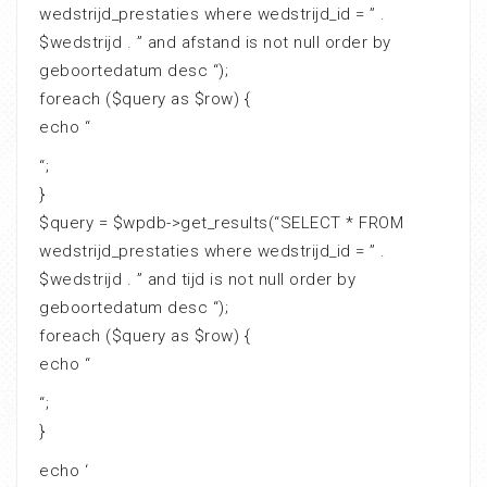
wedstrijd_prestaties where wedstrijd_id = ” .
$wedstrijd . ” and afstand is not null order by
geboortedatum desc “);
foreach ($query as $row) {
echo “
“;
}
$query = $wpdb->get_results(“SELECT * FROM
wedstrijd_prestaties where wedstrijd_id = ” .
$wedstrijd . ” and tijd is not null order by
geboortedatum desc “);
foreach ($query as $row) {
echo “
“;
}
echo ‘