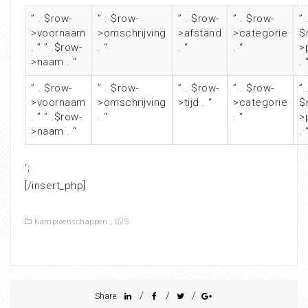
” . $row-
” . $row-
” . $row-
” . $row-
” 
>voornaam
>omschrijving
>afstand
>categorie
$
. ” ” .$row-
. “
. “
. “
>
>naam . “
. 
” . $row-
” . $row-
” . $row-
” . $row-
” 
>voornaam
>omschrijving
>tijd . “
>categorie
$
. ” ” .$row-
. “
. “
>
>naam . “
. 
‘;
[/insert_php]
Kampioenschappen
,
SVS
/
/
/
Share: