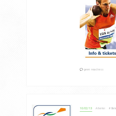
geen reactiess
10/02/13
Allerlei
#
Bel