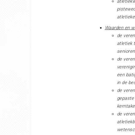
atletiek
pistewed
atletiek
Waarden en we
de veren
atletiek
senioren
de veren
verenigi
een bati
in de be
de veren
gepaste
kerntake
de veren
atletiek
wetensch