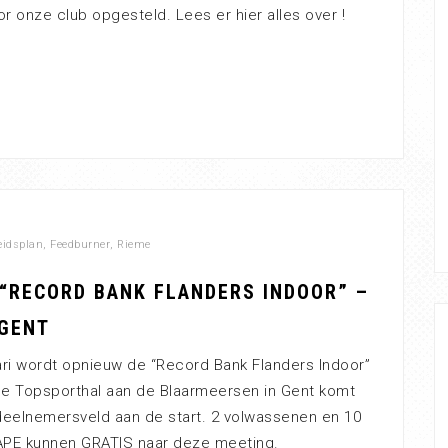
r onze club opgesteld. Lees er hier alles over !
eidsplan
,
Feedburner
,
Rieme
 “RECORD BANK FLANDERS INDOOR” –
 GENT
ri wordt opnieuw de “Record Bank Flanders Indoor”
de Topsporthal aan de Blaarmeersen in Gent komt
 deelnemersveld aan de start. 2 volwassenen en 10
APE kunnen GRATIS naar deze meeting.