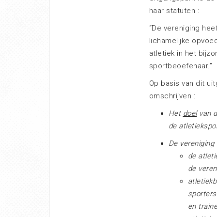
haar statuten :
“De vereniging heef
lichamelijke opvoe
atletiek in het bijz
sportbeoefenaar.”
Op basis van dit ui
omschrijven :
Het
doel
van d
de atletiekspor
De vereniging
de atlet
de veren
atletiek
sporters
en train