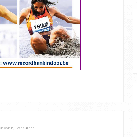
eidsplan
,
Feedburner