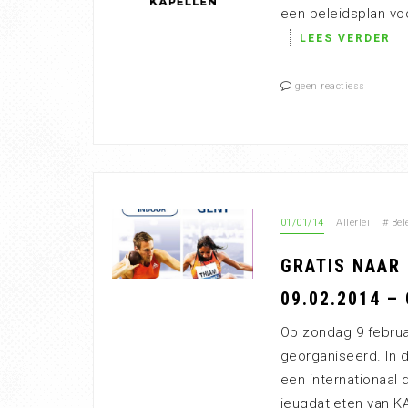
een beleidsplan voo
LEES VERDER
geen reactiess
01/01/14
Allerlei
#
Bel
GRATIS NAAR
09.02.2014 –
Op zondag 9 februa
georganiseerd. In 
een internationaal
jeugdatleten van K