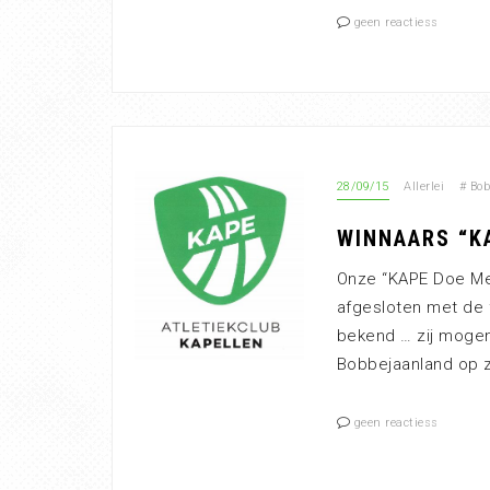
geen reactiess
28/09/15
Allerlei
#
Bob
WINNAARS “K
Onze “KAPE Doe Mee
afgesloten met de fi
bekend … zij moge
Bobbejaanland op z
geen reactiess