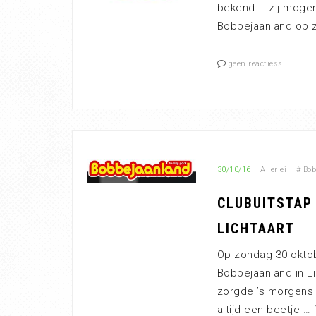
bekend … zij moge
Bobbejaanland op z
geen reactiess
30/10/16
Allerlei
#
Bob
CLUBUITSTAP 
LICHTAART
Op zondag 30 okto
Bobbejaanland in Li
zorgde ’s morgens 
altijd een beetje …