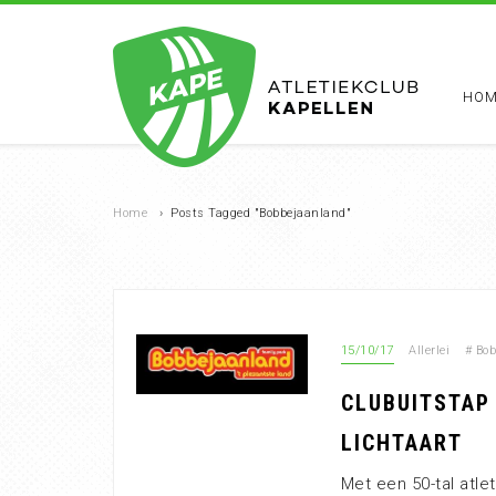
HOM
Home
›
Posts Tagged "Bobbejaanland"
15/10/17
Allerlei
#
Bob
CLUBUITSTAP 
LICHTAART
Met een 50-tal atle