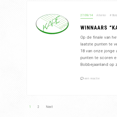
27/09/14
Allerlei
#
Bob
WINNAARS “K
Op de finale van he
laatste punten te 
18 van onze jonge a
punten te scoren 
Bobbejaanland op 
een reactie
1
2
Next