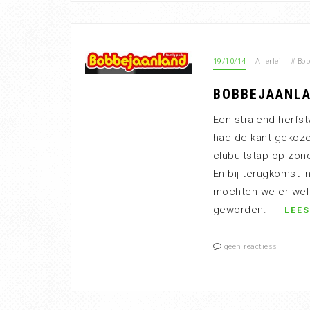
19/10/14
Allerlei
#
Bob
BOBBEJAANLAA
Een stralend herfs
had de kant gekoze
clubuitstap op zon
En bij terugkomst 
mochten we er wel 
geworden.
LEES
geen reactiess