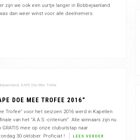
r zijn we ook een uurtje langer in Bobbejaanland
was dan weer winst voor alle deelnemers.
bejaanland
,
KAPE Doe Mee Trofee
APE DOE MEE TROFEE 2016”
 Trofee” voor het seizoen 2016 werd in Kapellen
nale van het “A.A.S.-criterium”. Alle winnaars zijn nu
n GRATIS mee op onze clubuitstap naar
ondag 30 oktober. Proficiat !
LEES VERDER