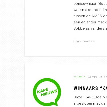
opnieuw naar “Bobbe
weermaker stond he
tussen de NMBS en “
één en ander mank
Bobbejaanlanders ee
geen reactiess
24/09/17
Allerlei
#
Bob
WINNAARS “K
Onze “KAPE Doe Mee
afgesloten met de fi