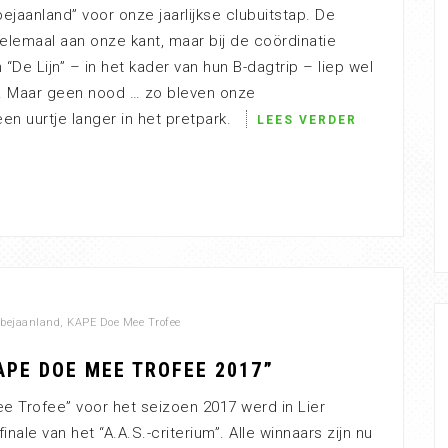
jaanland” voor onze jaarlijkse clubuitstap. De
lemaal aan onze kant, maar bij de coördinatie
De Lijn” – in het kader van hun B-dagtrip – liep wel
. Maar geen nood … zo bleven onze
n uurtje langer in het pretpark.
LEES VERDER
bejaanland
,
KAPE Doe Mee Trofee
APE DOE MEE TROFEE 2017”
 Trofee” voor het seizoen 2017 werd in Lier
nale van het “A.A.S.-criterium”. Alle winnaars zijn nu