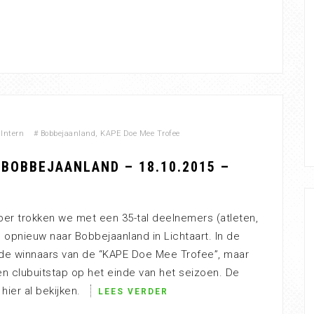
Intern
#
Bobbejaanland
,
KAPE Doe Mee Trofee
BOBBEJAANLAND – 18.10.2015 –
er trokken we met een 35-tal deelnemers (atleten,
) opnieuw naar Bobbejaanland in Lichtaart. In de
 de winnaars van de “KAPE Doe Mee Trofee”, maar
en clubuitstap op het einde van het seizoen. De
 hier al bekijken.
LEES VERDER