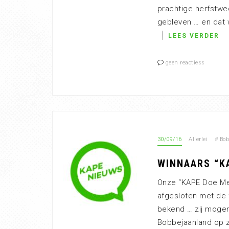
prachtige herfstwee
gebleven … en dat 
LEES VERDER
geen reactiess
30/09/16
Allerlei
#
Bob
WINNAARS “K
Onze “KAPE Doe Mee
afgesloten met de fi
bekend … zij moge
Bobbejaanland op z