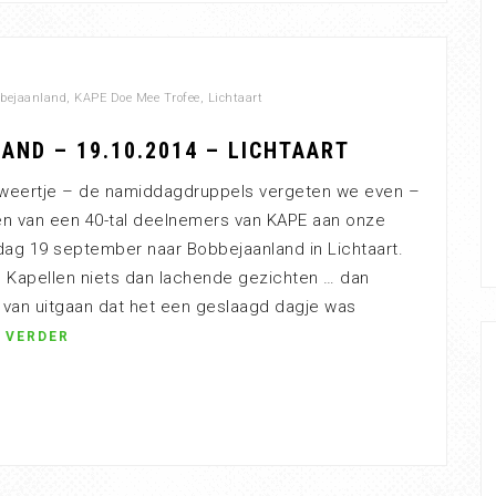
bejaanland
,
KAPE Doe Mee Trofee
,
Lichtaart
ND – 19.10.2014 – LICHTAART
tweertje – de namiddagdruppels vergeten we even –
n van een 40-tal deelnemers van KAPE aan onze
dag 19 september naar Bobbejaanland in Lichtaart.
in Kapellen niets dan lachende gezichten … dan
van uitgaan dat het een geslaagd dagje was
 VERDER