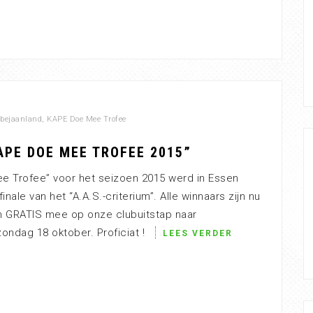
bejaanland
,
KAPE Doe Mee Trofee
APE DOE MEE TROFEE 2015”
 Trofee” voor het seizoen 2015 werd in Essen
nale van het “A.A.S.-criterium”. Alle winnaars zijn nu
n GRATIS mee op onze clubuitstap naar
ondag 18 oktober. Proficiat !
LEES VERDER