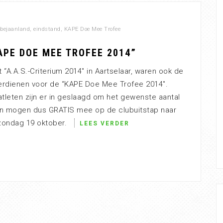
bejaanland
,
eindstand
,
KAPE Doe Mee Trofee
APE DOE MEE TROFEE 2014”
t “A.A.S.-Criterium 2014″ in Aartselaar, waren ook de
verdienen voor de “KAPE Doe Mee Trofee 2014″.
tleten zijn er in geslaagd om het gewenste aantal
en mogen dus GRATIS mee op de clubuitstap naar
zondag 19 oktober.
LEES VERDER