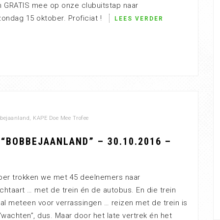
n GRATIS mee op onze clubuitstap naar
ondag 15 oktober. Proficiat !
LEES VERDER
bejaanland
,
KAPE Doe Mee Trofee
“BOBBEJAANLAND” – 30.10.2016 –
ber trokken we met 45 deelnemers naar
chtaart … met de trein én de autobus. En die trein
al meteen voor verrassingen … reizen met de trein is
 “wachten”, dus. Maar door het late vertrek én het