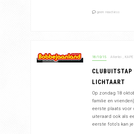
geen reactiess
18/10/15
Allerlei
,
KAPE 
CLUBUITSTAP 
LICHTAART
Op zondag 18 oktob
familie en vrienden
eerste plaats voor
uiteraard ook als e
eerste foto’s kan je