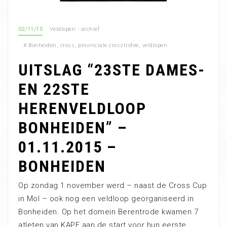
02/11/15
Veldlopen - archief
#
Bonheiden
,
cross
,
provinciale crosstrofee
,
veldlopen
UITSLAG “23STE DAMES-
EN 22STE
HERENVELDLOOP
BONHEIDEN” –
01.11.2015 –
BONHEIDEN
Op zondag 1 november werd – naast de Cross Cup
in Mol – ook nog een veldloop georganiseerd in
Bonheiden. Op het domein Berentrode kwamen 7
atleten van KAPE aan de start voor hun eerste