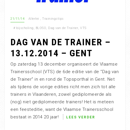
21/11/14
Allerlei
,
Trainingstips
#
bijscholing
,
BLOSO
,
Dag van de Trainer
,
VTS
DAG VAN DE TRAINER –
13.12.2014 – GENT
Op zaterdag 13 december organiseert de Vlaamse
Trainersschool (VTS) de 6de editie van de “Dag van
de Trainer” in en rond de Topsporthal in Gent. Net
als tijdens de vorige edities richt men zich tot alle
trainers in Vlaanderen, zowel gediplomeerde als
(nog) niet gediplomeerde trainers! Het is meteen
een feesteditie, want de Vlaamse Trainersschool
bestaat in 2014 20 jaar!
LEES VERDER