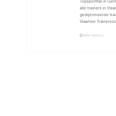
Topsporthal in Gent
alle trainers in Vl
gediplomeerde trai
Vlaamse Trainerssc
geen reactiess