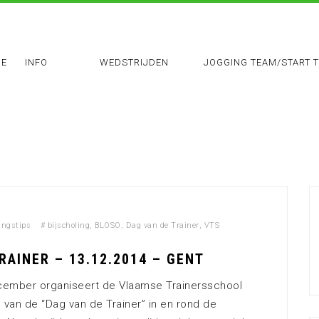
E
INFO
WEDSTRIJDEN
JOGGING TEAM/START 
ingstips
#
bijscholing
,
BLOSO
,
Dag van de Trainer
,
VTS
RAINER – 13.12.2014 – GENT
cember organiseert de Vlaamse Trainersschool
 van de “Dag van de Trainer” in en rond de