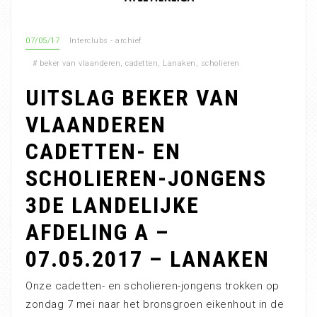
07/05/17
Interclubs - archief
#
beker van vlaanderen
,
cadetten
,
Lanaken
,
scholieren
UITSLAG BEKER VAN
VLAANDEREN
CADETTEN- EN
SCHOLIEREN-JONGENS
3DE LANDELIJKE
AFDELING A –
07.05.2017 – LANAKEN
Onze cadetten- en scholieren-jongens trokken op
zondag 7 mei naar het bronsgroen eikenhout in de