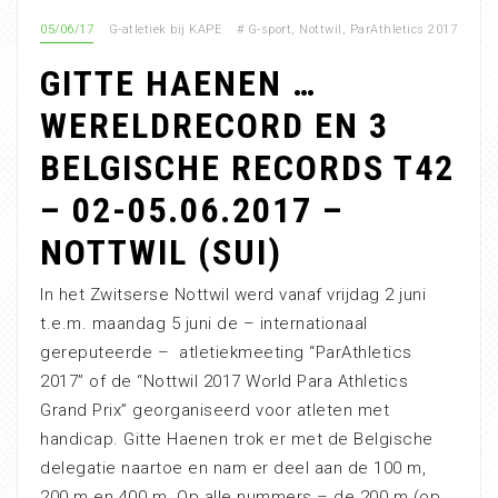
05/06/17
G-atletiek bij KAPE
#
G-sport
,
Nottwil
,
ParAthletics 2017
GITTE HAENEN …
WERELDRECORD EN 3
BELGISCHE RECORDS T42
– 02-05.06.2017 –
NOTTWIL (SUI)
In het Zwitserse Nottwil werd vanaf vrijdag 2 juni
t.e.m. maandag 5 juni de – internationaal
gereputeerde – atletiekmeeting “ParAthletics
2017” of de “Nottwil 2017 World Para Athletics
Grand Prix” georganiseerd voor atleten met
handicap. Gitte Haenen trok er met de Belgische
delegatie naartoe en nam er deel aan de 100 m,
200 m en 400 m. Op alle nummers – de 200 m (op