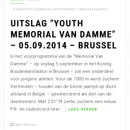
#
Algemene Vergadering
,
protheselopers
,
sportraad Kapellen
UITSLAG “YOUTH
MEMORIAL VAN DAMME”
– 05.09.2014 – BRUSSEL
In het voorprogramma van de “Memorial Van
Damme” – op vrijdag 5 september in het Koning
Boudewijnstadion in Brussel – zat een onderdeel
voor jongere atleten. Voor de 1000 m werd Jochem
Vermeulen – houder van de beste jaartijd op deze
afstand in België – geselecteerd als één van de
deelnemers. Met 2’31″74 zette Jochem een nieuw
P.R. en clubrecord neer.
LEES VERDER
geen reactiess