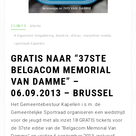
21/08/13
Allerlei
#
Algemene Vergadering
,
donetsk
,
ethias
,
marathon medoc
,
sportraad Kapellen
GRATIS NAAR “37STE
BELGACOM MEMORIAL
VAN DAMME” –
06.09.2013 – BRUSSEL
Het Gemeentebestuur Kapellen i.s.m. de
Gemeentelijke Sportraad organiseren een wedstrijd
voor de jeugd met als inzet 18 GRATIS tickets voor
de 37ste editie van de “Belgacom Memorial Van