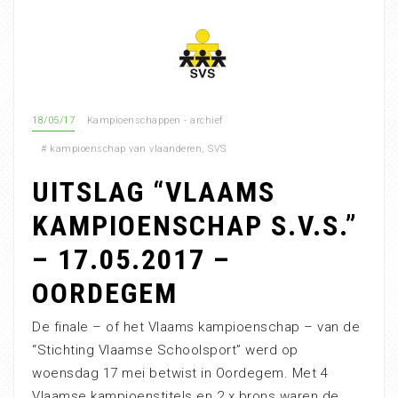
18/05/17
Kampioenschappen - archief
#
kampioenschap van vlaanderen
,
SVS
UITSLAG “VLAAMS
KAMPIOENSCHAP S.V.S.”
– 17.05.2017 –
OORDEGEM
De finale – of het Vlaams kampioenschap – van de
“Stichting Vlaamse Schoolsport” werd op
woensdag 17 mei betwist in Oordegem. Met 4
Vlaamse kampioenstitels en 2 x brons waren de