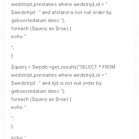
wedstrijd_prestaties where wedstrijd_id = ” .
$wedstrijd . ” and afstand is not null order by
geboortedatum desc “);
foreach ($query as $row) {
echo “
“;
}
$query = $wpdb->get_results(“SELECT * FROM
wedstrijd_prestaties where wedstrijd_id = ” .
$wedstrijd . ” and tijd is not null order by
geboortedatum desc “);
foreach ($query as $row) {
echo “
“;
}
echo ‘