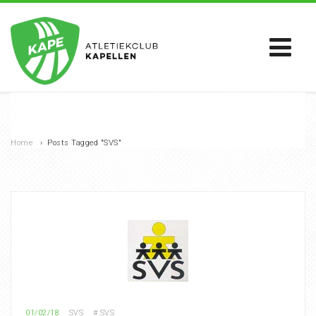
Home
›
Posts Tagged "SVS"
01/02/18
SVS
#
SVS