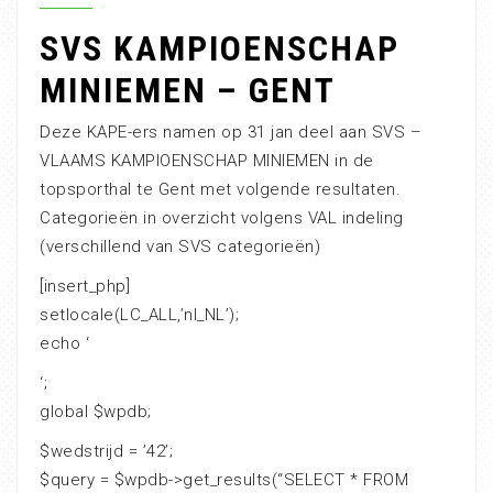
SVS KAMPIOENSCHAP
MINIEMEN – GENT
Deze KAPE-ers namen op 31 jan deel aan SVS –
VLAAMS KAMPIOENSCHAP MINIEMEN in de
topsporthal te Gent met volgende resultaten.
Categorieën in overzicht volgens VAL indeling
(verschillend van SVS categorieën)
[insert_php]
setlocale(LC_ALL,’nl_NL’);
echo ‘
‘;
global $wpdb;
$wedstrijd = ’42’;
$query = $wpdb->get_results(“SELECT * FROM