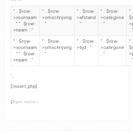
” . $row-
” . $row-
” . $row-
” . $row-
” 
>voornaam
>omschrijving
>afstand
>categorie
$
. ” ” .$row-
. “
. “
. “
>
>naam . “
. 
” . $row-
” . $row-
” . $row-
” . $row-
” 
>voornaam
>omschrijving
>tijd . “
>categorie
$
. ” ” .$row-
. “
. “
>
>naam . “
. 
‘;
[/insert_php]
geen reactiess