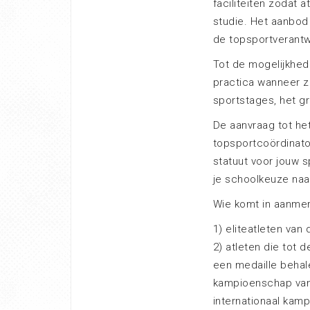
faciliteiten zodat 
studie. Het aanbod 
de topsportverantwo
Tot de mogelijkhed
practica wanneer z
sportstages, het g
De aanvraag tot he
topsportcoördinato
statuut voor jouw s
je schoolkeuze na
Wie komt in aanmer
1) eliteatleten van 
2) atleten die tot 
een medaille behale
kampioenschap van
internationaal kam