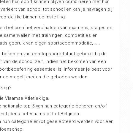
atleten hun sport kunnen blijven combineren met hun
varieert van school tot school en kan je navragen bij
ordelijke binnen de instelling.
en behoren het verplaatsen van examens, stages en
e samenvallen met trainingen, competities en
ratis gebruik van eigen sportaccommodatie, … .
t bekomen van een topsportstatuut gebeurt bij de
r van de school zelf. Indien het bekomen van een
portbeoefening essentieel is, informeer je best voor
ar de mogelijkheden die geboden worden.
king?
de Vlaamse Atletiekliga.
de nationale top-5 van hun categorie behoren en/of
n tijdens het Vlaams of het Belgisch
 hun categorie en/of geselecteerd werden voor een
pioenschap.