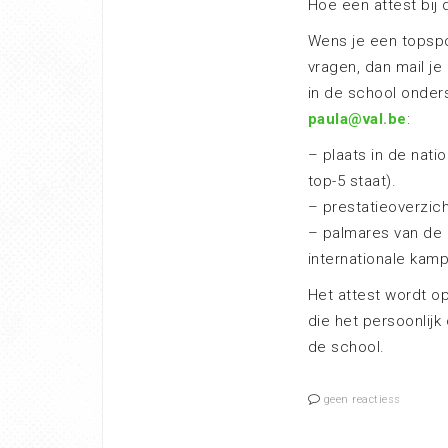
Hoe een attest bij
Wens je een topspor
vragen, dan mail je
in de school onder
paula@val.be
:
– plaats in de natio
top-5 staat).
– prestatieoverzicht
– palmares van de 
internationale kamp
Het attest wordt o
die het persoonlijk
de school.
geen reactiess