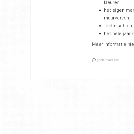
kleuren.
het eigen me
muurverven.
technisch en 
het hele jaar 
Meer informatie hi
geen reactiess