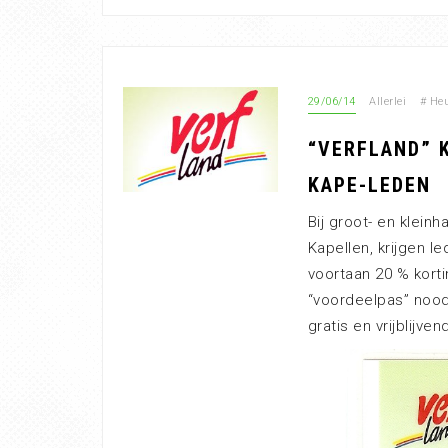
29/06/14
Allerlei
#
Heu
“VERFLAND” 
KAPE-LEDEN
Bij groot- en klei
Kapellen, krijgen l
voortaan 20 % korti
“voordeelpas” noodz
gratis en vrijblijv