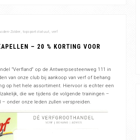
sden-Zolder
,
topsportstatuut
,
verf
KAPELLEN – 20 % KORTING VOOR
nhandel “Verfland” op de Antwerpsesteenweg 111 in
eden van onze club bij aankoop van verf of behang
ng op het hele assortiment. Hiervoor is echter een
akelijk, die we tijdens de volgende trainingen –
end – onder onze leden zullen verspreiden.