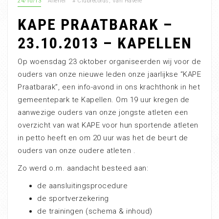
24/10/13
Allerlei
#
Clubrecords
,
Van Havere
KAPE PRAATBARAK –
23.10.2013 – KAPELLEN
Op woensdag 23 oktober organiseerden wij voor de
ouders van onze nieuwe leden onze jaarlijkse “KAPE
Praatbarak”, een info-avond in ons krachthonk in het
gemeentepark te Kapellen. Om 19 uur kregen de
aanwezige ouders van onze jongste atleten een
overzicht van wat KAPE voor hun sportende atleten
in petto heeft en om 20 uur was het de beurt de
ouders van onze oudere atleten .
Zo werd o.m. aandacht besteed aan:
de aansluitingsprocedure
de sportverzekering
de trainingen (schema & inhoud)