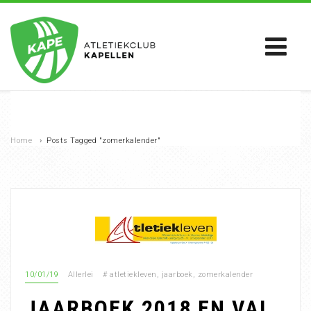
Home
›
Posts Tagged "zomerkalender"
10/01/19
Allerlei
#
atletiekleven
,
jaarboek
,
zomerkalender
JAARBOEK 2018 EN VAL