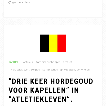
geen reactiess
16/10/15
Artikels
,
Kampioenschappen - archief
#
atletiekleven
,
belgisch kampioenschap
,
cadetten
,
scholieren
“DRIE KEER HORDEGOUD
VOOR KAPELLEN” IN
“ATLETIEKLEVEN”.