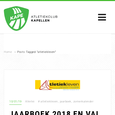
Home
›
Posts Tagged "atletiekleven"
10/01/19
Allerlei
#
atletiekleven
,
jaarboek
,
zomerkalender
JAARBOEK 2018 EN VAL