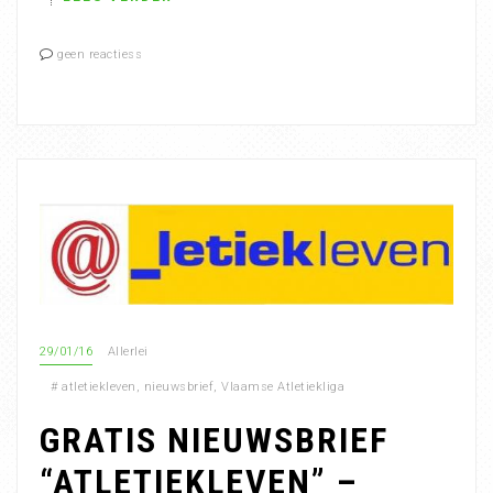
geen reactiess
29/01/16
Allerlei
#
atletiekleven
,
nieuwsbrief
,
Vlaamse Atletiekliga
GRATIS NIEUWSBRIEF
“ATLETIEKLEVEN” –