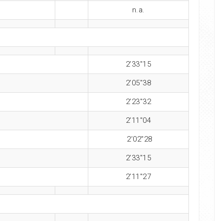
n.a.
2’33″15
2’05″38
2’23″32
2’11″04
2’02″28
2’33″15
2’11″27