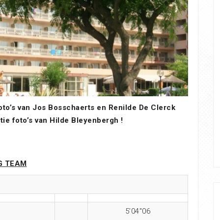
oto’s van Jos Bosschaerts en Renilde De Clerck
ie foto’s van Hilde Bleyenbergh !
G TEAM
5’04″06