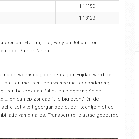
1’11″50
1’18″23
supporters Myriam, Luc, Eddy en Johan … en
en door Patrick Nelen.
Palma op woensdag, donderdag en vrijdag werd de
uit starten met o.m. een wandeling op donderdag,
jdag, een bezoek aan Palma en omgeving én het
g … en dan op zondag “the big event” én de
ische activiteit georganiseerd: een tochtje met de
binatie van dit alles. Transport ter plaatse gebeurde