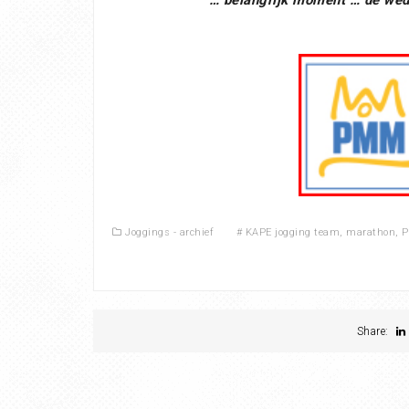
Joggings - archief
#
KAPE jogging team
,
marathon
,
P
Share: