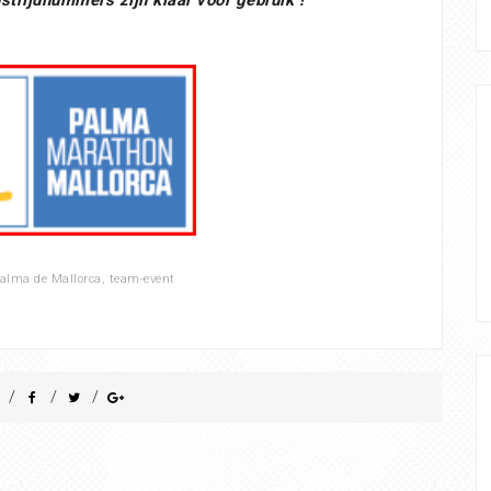
alma de Mallorca
,
team-event
/
/
/