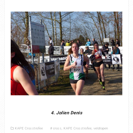
4. Jolien Denis
KAPE Crosstrofee
#
cross
,
KAPE Crosstrofee
,
veldlopen