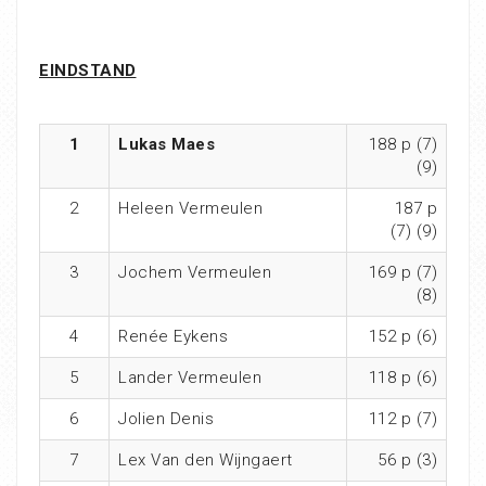
EINDSTAND
1
Lukas Maes
188 p (7)
(9)
2
Heleen Vermeulen
187 p
(7) (9)
3
Jochem Vermeulen
169 p (7)
(8)
4
Renée Eykens
152 p (6)
5
Lander Vermeulen
118 p (6)
6
Jolien Denis
112 p (7)
7
Lex Van den Wijngaert
56 p (3)