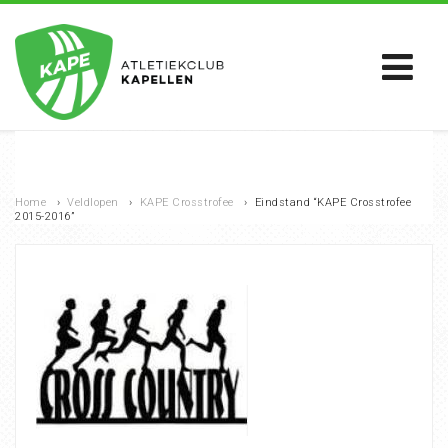
Home
›
Veldlopen
›
KAPE Crosstrofee
›
Eindstand “KAPE Crosstrofee
2015-2016”