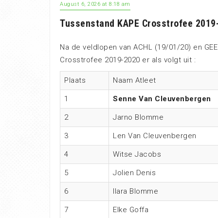
August 6, 2026 at 8:18 am
Tussenstand KAPE Crosstrofee 2019
Na de veldlopen van ACHL (19/01/20) en GEE
Crosstrofee 2019-2020 er als volgt uit :
Plaats
Naam Atleet
1
Senne Van Cleuvenbergen
2
Jarno Blomme
3
Len Van Cleuvenbergen
4
Witse Jacobs
5
Jolien Denis
6
Ilara Blomme
7
Elke Goffa