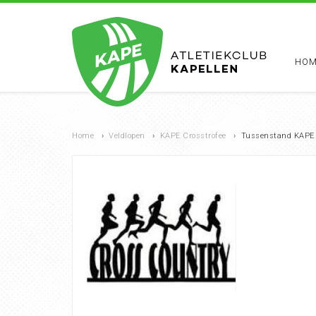
HOM
Home
›
Veldlopen
›
KAPE Crosstrofee
›
Tussenstand KAPE 