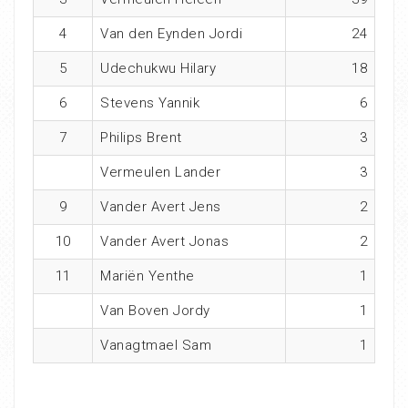
4
Van den Eynden Jordi
24
5
Udechukwu Hilary
18
6
Stevens Yannik
6
7
Philips Brent
3
Vermeulen Lander
3
9
Vander Avert Jens
2
10
Vander Avert Jonas
2
11
Mariën Yenthe
1
Van Boven Jordy
1
Vanagtmael Sam
1