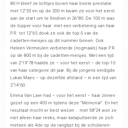
80 H bleef ze lichtjes boven haar beste prestatie
met 12″33 en op de 200 m kwam ze voor het eerst
aan de start om te finishen in 26″80. De 100 m was
de topper voor haar: met een verbetering van haar
P.R. tot 12″65 dook ze ook de top-5 van de
cadetten-meisjes op dit nummer binnen. Ook
Heleen Vermeulen verbeterde (nogmaals) haar P.R.
op de 800 m bij de cadetten-meisjes. Met een tijd
van 2’19″78 haalde ze – voor het eerst – de top-10
van haar categorie dit jaar. Bij de jongens eindigde
Lukas Maes – op dezelfde afstand – in een tijd van
2’14″60.
Emma Van Laer had – voor het eerst – haar zinnen
gezet op een 400 m tijdens deze “Memorial”. En het
resultaat mocht er best wezen … met 58″24 won ze
niet alleen haar reeks, maar katapulteerde ze zich
meteen als 4de op de ranglijst bij de scholieren-