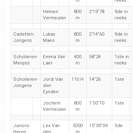
m
reeks
Heleen
800
2’19″78
9de in
Vermeulen
m
reeks
Cadetten-
Lukas
800
2’14″60
9de in
Jongens
Maes
m
reeks
Scholieren-
Emma Van
400
58″24
1ste in
Meisjes
Laer
m
reeks
Scholieren-
Jordi Van
110 H
14″26
1ste
Jongens
den
Eynden
Jochem
800
1’50″10
1ste
Vermeulen
m
Juniors-
Lex Van
5000
15″39″39
5de
Heren
den
m