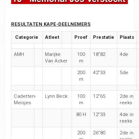
RESULTATEN KAPE-DEELNEMERS
Categorie
Atleet
Proef
Prestatie
Plaats
AMH
Marijke
100
18″82
4de
Van Acker
m
200
42″33
5de
m
Cadetten-
Lynn Beck
100
12″65
2de in
Meisjes
m
reeks
80 H
12″33
4de in
reeks
200
26″80
2de in