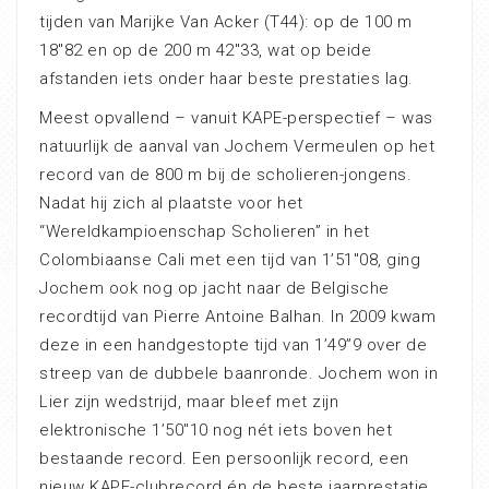
tijden van Marijke Van Acker (T44): op de 100 m
18″82 en op de 200 m 42″33, wat op beide
afstanden iets onder haar beste prestaties lag.
Meest opvallend – vanuit KAPE-perspectief – was
natuurlijk de aanval van Jochem Vermeulen op het
record van de 800 m bij de scholieren-jongens.
Nadat hij zich al plaatste voor het
“Wereldkampioenschap Scholieren” in het
Colombiaanse Cali met een tijd van 1’51″08, ging
Jochem ook nog op jacht naar de Belgische
recordtijd van Pierre Antoine Balhan. In 2009 kwam
deze in een handgestopte tijd van 1’49”9 over de
streep van de dubbele baanronde. Jochem won in
Lier zijn wedstrijd, maar bleef met zijn
elektronische 1’50″10 nog nét iets boven het
bestaande record. Een persoonlijk record, een
nieuw KAPE-clubrecord én de beste jaarprestatie