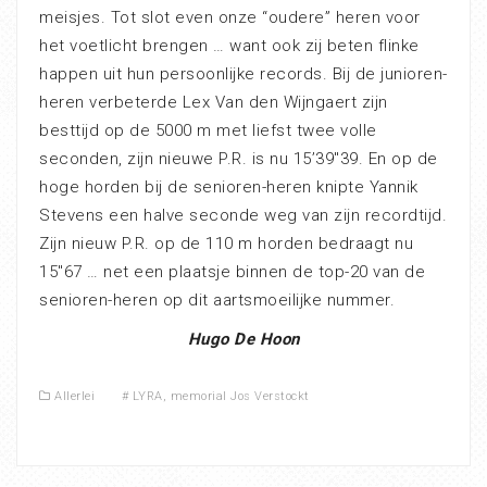
meisjes. Tot slot even onze “oudere” heren voor
het voetlicht brengen … want ook zij beten flinke
happen uit hun persoonlijke records. Bij de junioren-
heren verbeterde Lex Van den Wijngaert zijn
besttijd op de 5000 m met liefst twee volle
seconden, zijn nieuwe P.R. is nu 15’39″39. En op de
hoge horden bij de senioren-heren knipte Yannik
Stevens een halve seconde weg van zijn recordtijd.
Zijn nieuw P.R. op de 110 m horden bedraagt nu
15″67 … net een plaatsje binnen de top-20 van de
senioren-heren op dit aartsmoeilijke nummer.
Hugo De Hoon
Allerlei
#
LYRA
,
memorial Jos Verstockt