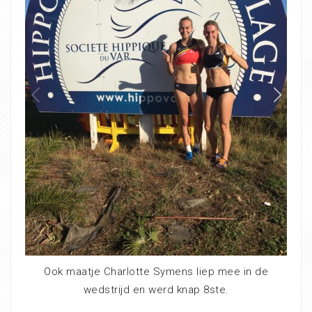
Ook maatje Charlotte Symens liep mee in de
wedstrijd en werd knap 8ste.