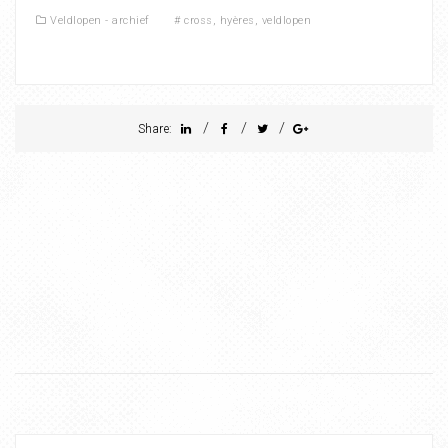
Veldlopen - archief
#
cross
,
hyères
,
veldlopen
/
/
/
Share: