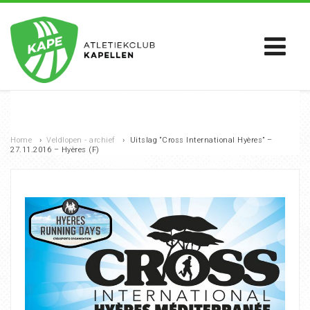
Home
›
Veldlopen - archief
›
Uitslag “Cross International Hyères” –
27.11.2016 – Hyères (F)