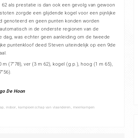
m 62 als prestatie is dan ook een gevolg van gewoon
stoten zorgde een glijdende kogel voor een pijnlijke
erd genoteerd en geen punten konden worden
 automatisch in de onderste regionen van de
te dag, was echter geen aanleiding om de tweede
jke puntenkloof deed Steven uiteindelijk op een 9de
aal.
 m (7”78), ver (3 m 62), kogel (g.p.), hoog (1 m 65),
7”56).
go De Hoon
ap
,
indoor
,
kampioenschap van vlaanderen
,
meerkampen