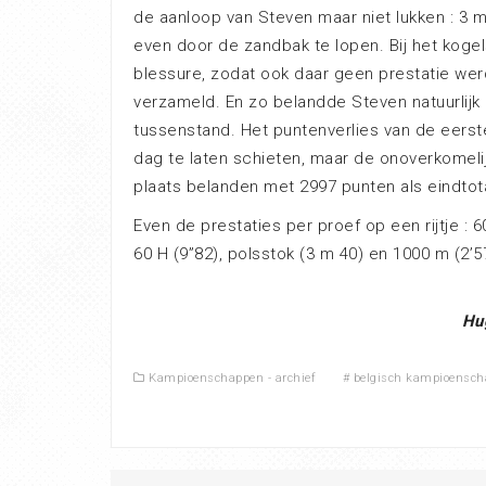
de aanloop van Steven maar niet lukken : 3 
even door de zandbak te lopen. Bij het kogel
blessure, zodat ook daar geen prestatie w
verzameld. En zo belandde Steven natuurlijk
tussenstand. Het puntenverlies van de eers
dag te laten schieten, maar de onoverkomeli
plaats belanden met 2997 punten als eindtot
Even de prestaties per proef op een rijtje : 60
60 H (9”82), polsstok (3 m 40) en 1000 m (2’5
Hu
Kampioenschappen - archief
#
belgisch kampioensch