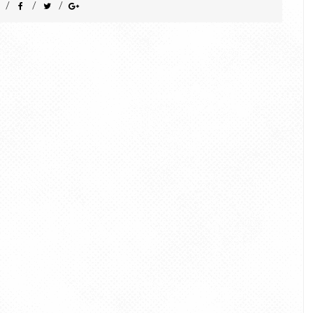
/
/
/