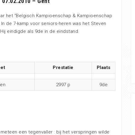
 07.02.2010 – Gent
aar het “Belgisch Kampioenschap & Kampioenschap
 In de 7-kamp voor seniors-heren was het Steven
ij eindigde als 9de in de eindstand.
eet
Prestatie
Plaats
wen
2997 p
9de
eteen een tegenvaller : bij het verspringen wilde