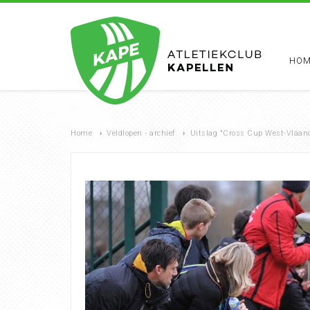
HOM
Home
›
Veldlopen - archief
›
Uitslag "Cross Cup West-Vlaande