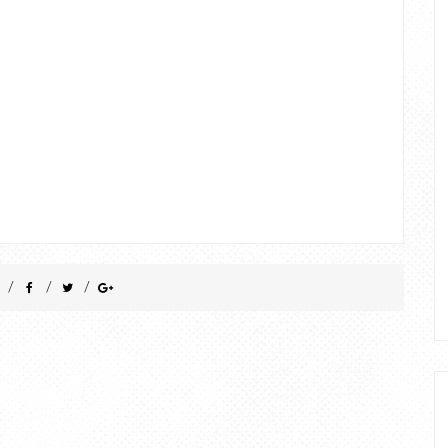
/
/
/