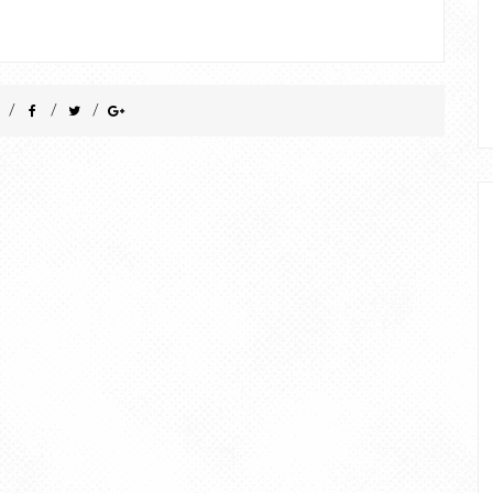
/
/
/