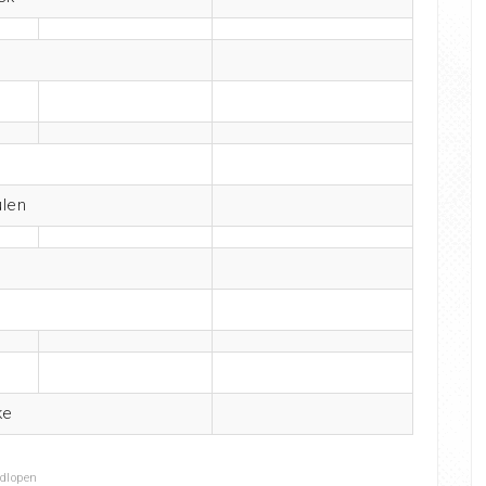
len
ke
ldlopen