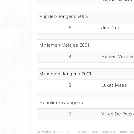
Pupillen-Jongens 2003
6
Jits Dua
Miniemen-Meisjes 2001
3
Heleen Vermeu
Miniemen-Jongens 2001
8
Lukas Maes
Scholieren-Jongens
3
Vince De Rycx
Veldlopen - archief
#
cross
,
provinciale crosstrofee
,
ve