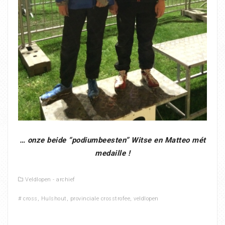
… onze beide “podiumbeesten” Witse en Matteo mét
medaille !
Veldlopen - archief
#
cross
,
Hulshout
,
provinciale crosstrofee
,
veldlopen