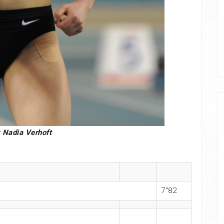
: Nadia Verhoft
7″82