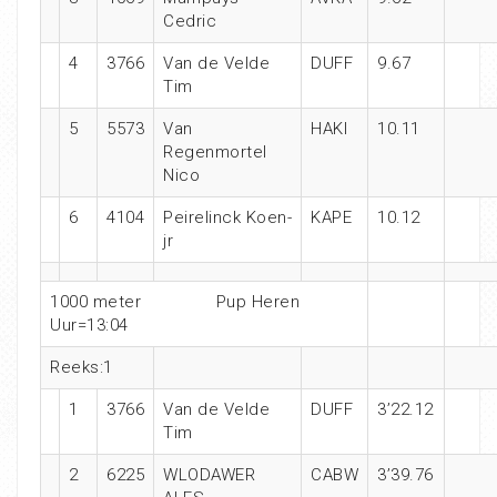
Cedric
4
3766
Van de Velde
DUFF
9.67
Tim
5
5573
Van
HAKI
10.11
Regenmortel
Nico
6
4104
Peirelinck Koen-
KAPE
10.12
jr
1000 meter Pup Heren
Uur=13:04
Reeks:1
1
3766
Van de Velde
DUFF
3’22.12
Tim
2
6225
WLODAWER
CABW
3’39.76