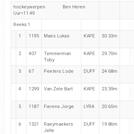
hockeywerpen Ben Heren
Uur=11:49
Reeks:1
1
1195
Maes Lukas
KAPE
30.33m
2
407
Temmerman
KAPE
29.70m
Toby
3
67
Peeters Lode
DUFF
24.68m
4
1299
Van Zele Bart
KAPE
23.39m
5
1187
Fierens Jorge
LYRA
20.65m
6
1321
Raeymaekers
DUFF
19.86m
Jelle