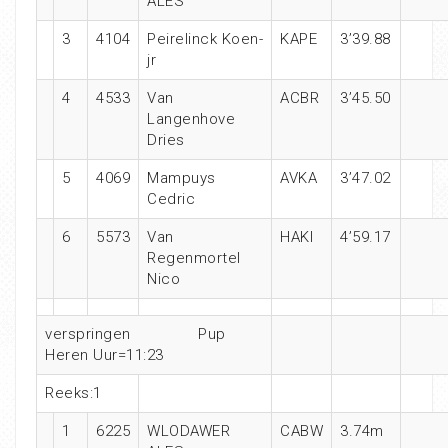
ALES
3
4104
Peirelinck Koen-
KAPE
3’39.88
jr
4
4533
Van
ACBR
3’45.50
Langenhove
Dries
5
4069
Mampuys
AVKA
3’47.02
Cedric
6
5573
Van
HAKI
4’59.17
Regenmortel
Nico
verspringen Pup
Heren Uur=11:23
Reeks:1
1
6225
WLODAWER
CABW
3.74m