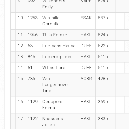
9
992
Valkeneers
KAPE
674p
Emily
10
1253
Vanthillo
ESAK
537p
Cordulle
11
1946
Thijs Femke
HAKI
524p
12
63
Leemans Hanna
DUFF
522p
13
845
Leclercq Leen
HAKI
511p
14
61
Wilms Lore
DUFF
511p
15
736
Van
ACBR
428p
Langenhove
Tine
16
1129
Ceuppens
HAKI
369p
Emma
17
1122
Naessens
HAKI
333p
Jolien