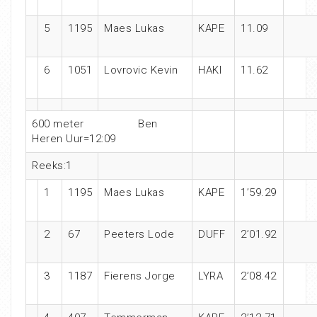
5
1195
Maes Lukas
KAPE
11.09
6
1051
Lovrovic Kevin
HAKI
11.62
600 meter Ben
Heren Uur=12:09
Reeks:1
1
1195
Maes Lukas
KAPE
1’59.29
2
67
Peeters Lode
DUFF
2’01.92
3
1187
Fierens Jorge
LYRA
2’08.42