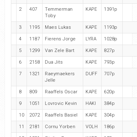
2
407
Temmerman
KAPE
1391p
Toby
3
1195
Maes Lukas
KAPE
1193p
4
1187
Fierens Jorge
LYRA
1028p
5
1299
Van Zele Bart
KAPE
827p
6
2158
Dua Jits
KAPE
793p
7
1321
Raeymaekers
DUFF
707p
Jelle
8
809
Raaffels Oscar
KAPE
620p
9
1051
Lovrovic Kevin
HAKI
384p
10
2072
Raaffels Basiel
KAPE
304p
11
2181
Cornu Yorben
VOLH
186p