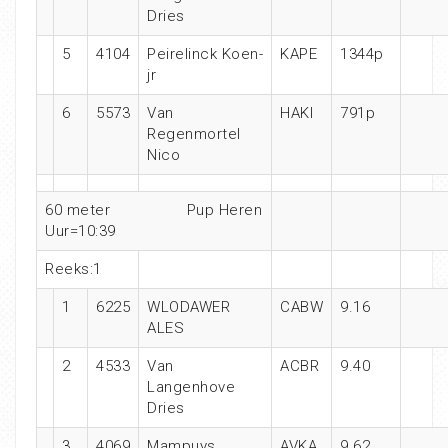
Dries
5
4104
Peirelinck Koen-
KAPE
1344p
jr
6
5573
Van
HAKI
791p
Regenmortel
Nico
60 meter Pup Heren
Uur=10:39
Reeks:1
1
6225
WLODAWER
CABW
9.16
ALES
2
4533
Van
ACBR
9.40
Langenhove
Dries
3
4069
Mampuys
AVKA
9.62