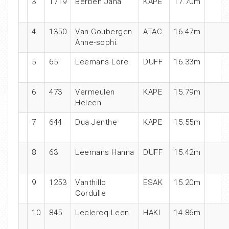
3
1719
Berben Jana
KAPE
17.70m
4
1350
Van Goubergen
ATAC
16.47m
Anne-sophi.
5
65
Leemans Lore
DUFF
16.33m
6
473
Vermeulen
KAPE
15.79m
Heleen
7
644
Dua Jenthe
KAPE
15.55m
8
63
Leemans Hanna
DUFF
15.42m
9
1253
Vanthillo
ESAK
15.20m
Cordulle
10
845
Leclercq Leen
HAKI
14.86m