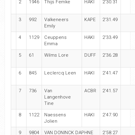
2
1946
Thijs Femke
HAKI
2’30.31
3
992
Valkeneers
KAPE
2’31.49
Emily
4
1129
Ceuppens
HAKI
2’33.49
Emma
5
61
Wilms Lore
DUFF
2’36.28
6
845
Leclercq Leen
HAKI
2’41.47
7
736
Van
ACBR
2’41.57
Langenhove
Tine
8
1122
Naessens
HAKI
2’47.90
Jolien
9
9804
VAN DONINCK DAPHNE
2’58.27