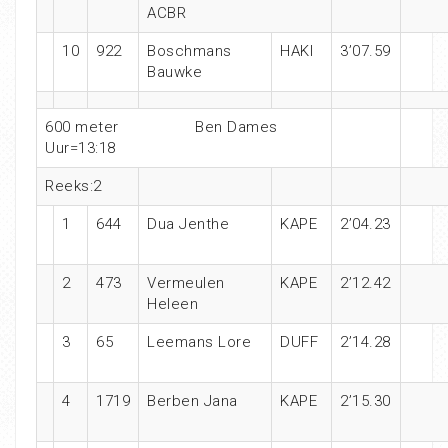
ACBR
10
922
Boschmans
HAKI
3’07.59
Bauwke
600 meter Ben Dames
Uur=13:18
Reeks:2
1
644
Dua Jenthe
KAPE
2’04.23
2
473
Vermeulen
KAPE
2’12.42
Heleen
3
65
Leemans Lore
DUFF
2’14.28
4
1719
Berben Jana
KAPE
2’15.30