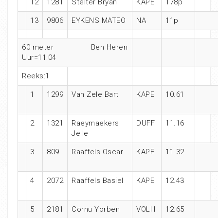
12
1281
Stelter Bryan
KAPE
178p
13
9806
EYKENS MATEO
NA
11p
60 meter Ben Heren
Uur=11:04
Reeks:1
1
1299
Van Zele Bart
KAPE
10.61
2
1321
Raeymaekers
DUFF
11.16
Jelle
3
809
Raaffels Oscar
KAPE
11.32
4
2072
Raaffels Basiel
KAPE
12.43
5
2181
Cornu Yorben
VOLH
12.65