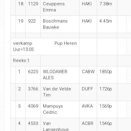
18
1129
Ceuppens
HAKI
7.38m
Emma
19
922
Boschmans
HAKI
4.45m
Bauwke
vierkamp Pup Heren
Uur=13:05
Reeks:1
1
6225
WLODAWER
CABW
1850p
ALES
2
3766
Van de Velde
DUFF
1726p
Tim
3
4069
Mampuys
AVKA
1569p
Cedric
4
4533
Van
ACBR
1546p
Langenhove