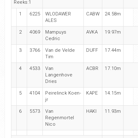
Reeks:1
1
6225
WLODAWER
CABW
24.58m
ALES
2
4069
Mampuys
AVKA
19.97m
Cedric
3
3766
Van de Velde
DUFF
17.44m
Tim
4
4533
Van
ACBR
17.10m
Langenhove
Dries
5
4104
Peirelinck Koen-
KAPE
14.15m
jr
6
5573
Van
HAKI
11.93m
Regenmortel
Nico