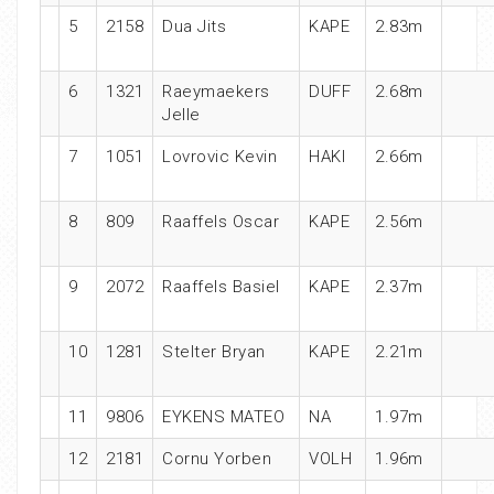
5
2158
Dua Jits
KAPE
2.83m
6
1321
Raeymaekers
DUFF
2.68m
Jelle
7
1051
Lovrovic Kevin
HAKI
2.66m
8
809
Raaffels Oscar
KAPE
2.56m
9
2072
Raaffels Basiel
KAPE
2.37m
10
1281
Stelter Bryan
KAPE
2.21m
11
9806
EYKENS MATEO
NA
1.97m
12
2181
Cornu Yorben
VOLH
1.96m