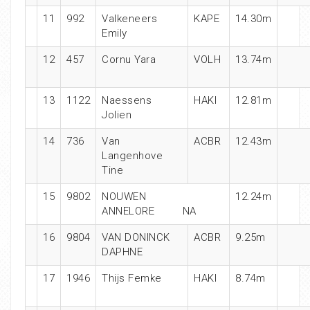
11
992
Valkeneers
KAPE
14.30m
Emily
12
457
Cornu Yara
VOLH
13.74m
13
1122
Naessens
HAKI
12.81m
Jolien
14
736
Van
ACBR
12.43m
Langenhove
Tine
15
9802
NOUWEN
12.24m
ANNELORE NA
16
9804
VAN DONINCK
ACBR
9.25m
DAPHNE
17
1946
Thijs Femke
HAKI
8.74m