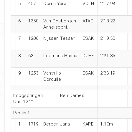
5
457
Cornu Yara
VOLH
2’17.93
6
1350
Van Goubergen
ATAC
2’18.22
Anne-sophi.
7
1206
Nijssen Tessa*
ESAK
2’19.30
8
63
Leemans Hanna
DUFF
2’31.85
9
1253
Vanthillo
ESAK
2’33.19
Cordulle
hoogspringen Ben Dames
Uur=12:24
Reeks:1
1
1719
Berben Jana
KAPE
1.10m