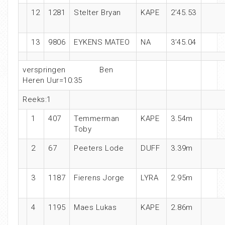
12
1281
Stelter Bryan
KAPE
2’45.53
13
9806
EYKENS MATEO
NA
3’45.04
verspringen Ben
Heren Uur=10:35
Reeks:1
1
407
Temmerman
KAPE
3.54m
Toby
2
67
Peeters Lode
DUFF
3.39m
3
1187
Fierens Jorge
LYRA
2.95m
4
1195
Maes Lukas
KAPE
2.86m