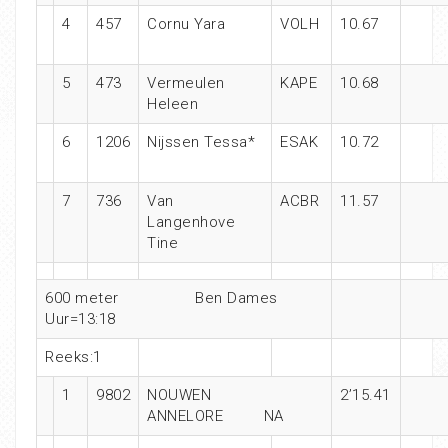
4
457
Cornu Yara
VOLH
10.67
5
473
Vermeulen
KAPE
10.68
Heleen
6
1206
Nijssen Tessa*
ESAK
10.72
7
736
Van
ACBR
11.57
Langenhove
Tine
600 meter Ben Dames
Uur=13:18
Reeks:1
1
9802
NOUWEN
2’15.41
ANNELORE NA