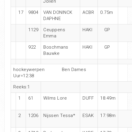
Jolien
17
9804
VAN DONINCK
ACBR
0.75m
DAPHNE
1129
Ceuppens
HAKI
GP
Emma
922
Boschmans
HAKI
GP
Bauwke
hockeywerpen Ben Dames
Uur=12:38
Reeks:1
1
61
Wilms Lore
DUFF
18.49m
2
1206
Nijssen Tessa*
ESAK
17.98m