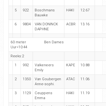
5
922
Boschmans
HAKI
12.67
Bauwke
6
9804
VAN DONINCK
ACBR
13.16
DAPHNE
60 meter Ben Dames
Uur=10:44
Reeks:2
1
992
Valkeneers
KAPE
10.88
Emily
2
1350
Van Goubergen
ATAC
11.06
Anne-sophi.
3
1129
Ceuppens
HAKI
11.19
Emma