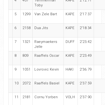
4
407
Temmerman
KAPE
2’12.71
Toby
5
1299
Van Zele Bart
KAPE
2’17.37
6
2158
Dua Jits
KAPE
2’18.34
7
1321
Raeymaekers
DUFF
2’23.42
Jelle
8
809
Raaffels Oscar
KAPE
2’23.49
9
1051
Lovrovic Kevin
HAKI
2’36.79
10
2072
Raaffels Basiel
KAPE
2’37.59
11
2181
Cornu Yorben
VOLH
2’37.90