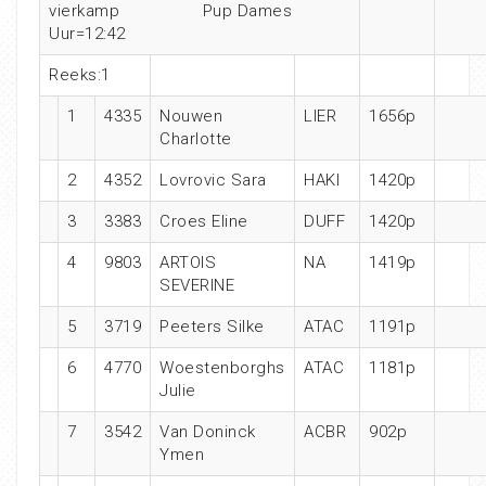
vierkamp Pup Dames
Uur=12:42
Reeks:1
1
4335
Nouwen
LIER
1656p
Charlotte
2
4352
Lovrovic Sara
HAKI
1420p
3
3383
Croes Eline
DUFF
1420p
4
9803
ARTOIS
NA
1419p
SEVERINE
5
3719
Peeters Silke
ATAC
1191p
6
4770
Woestenborghs
ATAC
1181p
Julie
7
3542
Van Doninck
ACBR
902p
Ymen