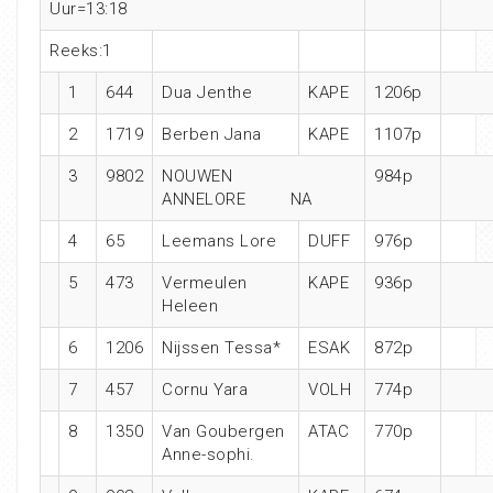
Uur=13:18
Reeks:1
1
644
Dua Jenthe
KAPE
1206p
2
1719
Berben Jana
KAPE
1107p
3
9802
NOUWEN
984p
ANNELORE NA
4
65
Leemans Lore
DUFF
976p
5
473
Vermeulen
KAPE
936p
Heleen
6
1206
Nijssen Tessa*
ESAK
872p
7
457
Cornu Yara
VOLH
774p
8
1350
Van Goubergen
ATAC
770p
Anne-sophi.