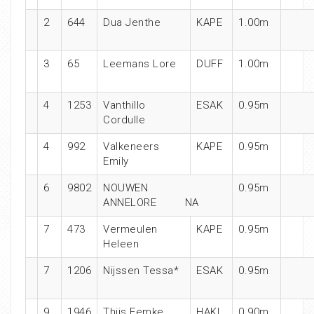
2
644
Dua Jenthe
KAPE
1.00m
3
65
Leemans Lore
DUFF
1.00m
4
1253
Vanthillo
ESAK
0.95m
Cordulle
4
992
Valkeneers
KAPE
0.95m
Emily
6
9802
NOUWEN
0.95m
ANNELORE NA
7
473
Vermeulen
KAPE
0.95m
Heleen
7
1206
Nijssen Tessa*
ESAK
0.95m
9
1946
Thijs Femke
HAKI
0.90m