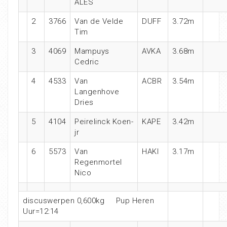
ALES
2
3766
Van de Velde
DUFF
3.72m
Tim
3
4069
Mampuys
AVKA
3.68m
Cedric
4
4533
Van
ACBR
3.54m
Langenhove
Dries
5
4104
Peirelinck Koen-
KAPE
3.42m
jr
6
5573
Van
HAKI
3.17m
Regenmortel
Nico
discuswerpen 0,600kg Pup Heren
Uur=12:14