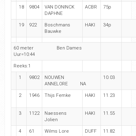
18
9804
VAN DONINCK
ACBR
75p
DAPHNE
19
922
Boschmans
HAKI
34p
Bauwke
60 meter Ben Dames
Uur=10:44
Reeks:1
1
9802
NOUWEN
10.03
ANNELORE NA
2
1946
Thijs Femke
HAKI
11.23
3
1122
Naessens
HAKI
11.55
Jolien
4
61
Wilms Lore
DUFF
11.82