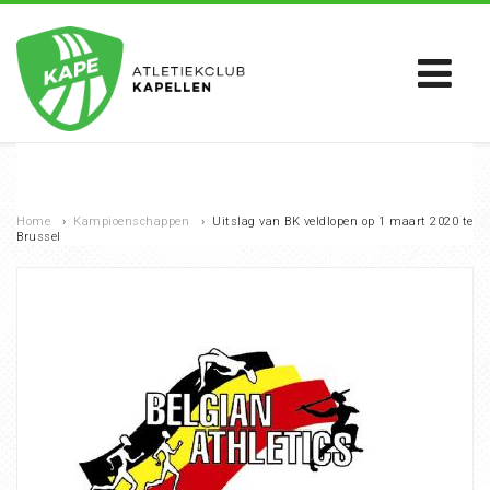
Home
›
Kampioenschappen
›
Uitslag van BK veldlopen op 1 maart 2020 te
Brussel