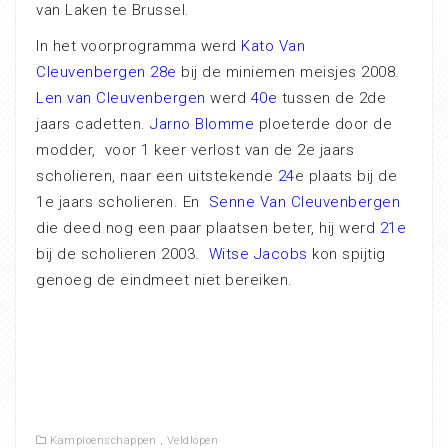
van Laken te Brussel.
In het voorprogramma werd
Kato Van
Cleuvenbergen
28e
bij de miniemen meisjes 2008.
Len van Cleuvenbergen
werd
40e
tussen de 2de
jaars cadetten.
Jarno Blomme
ploeterde door de
modder, voor 1 keer verlost van de 2e jaars
scholieren, naar een uitstekende
24
e plaats bij de
1e jaars scholieren. En
Senne Van Cleuvenbergen
die deed nog een paar plaatsen beter, hij werd
21e
bij de scholieren 2003.
Witse Jacobs
kon spijtig
genoeg de eindmeet niet bereiken.
Kampioenschappen
,
Veldlopen