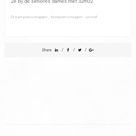
2e bij de seniores dames met 32m02.
Kampioenschappen
,
Kampioenschappen - archief
/
/
/
Share: