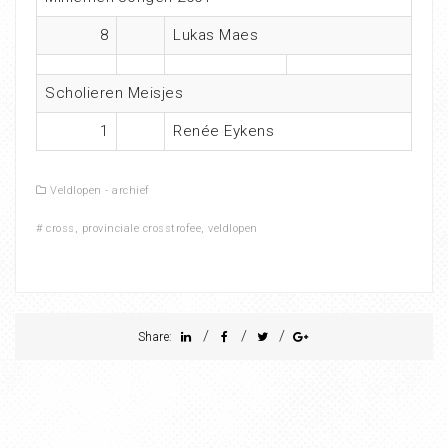
8
Lukas Maes
Scholieren Meisjes
1
Renée Eykens
Veldlopen - archief
#
cross
,
provinciale crosstrofee
,
veldlopen
/
/
/
Share: