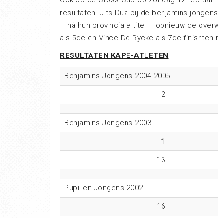
Ook op de Cross Cup op zondag 12 februari 
resultaten. Jits Dua bij de benjamins-jongen
– nà hun provinciale titel – opnieuw de over
als 5de en Vince De Rycke als 7de finishten 
RESULTATEN KAPE-ATLETEN
Benjamins Jongens 2004-2005
2
Benjamins Jongens 2003
1
13
Pupillen Jongens 2002
16