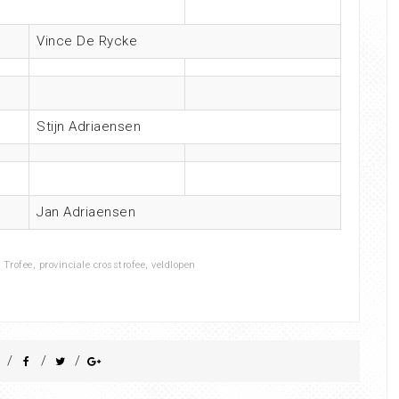
Vince De Rycke
Stijn Adriaensen
Jan Adriaensen
 Trofee
,
provinciale crosstrofee
,
veldlopen
/
/
/