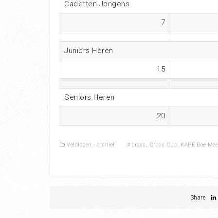
Cadetten Jongens
7
Juniors Heren
15
Seniors Heren
20
Veldlopen - archief
#
cross
,
Cross Cup
,
KAPE Doe Mee
Share: