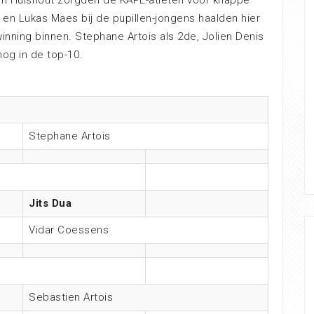
in Hulshout zorgden de KAPE-atleten voor knappe
s en Lukas Maes bij de pupillen-jongens haalden hier
winning binnen. Stephane Artois als 2de, Jolien Denis
nog in de top-10.
Stephane Artois
Jits Dua
Vidar Coessens
Sebastien Artois