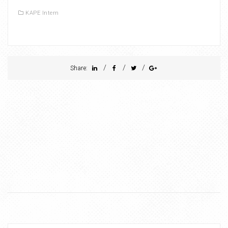
KAPE Intern
/
/
/
Share: