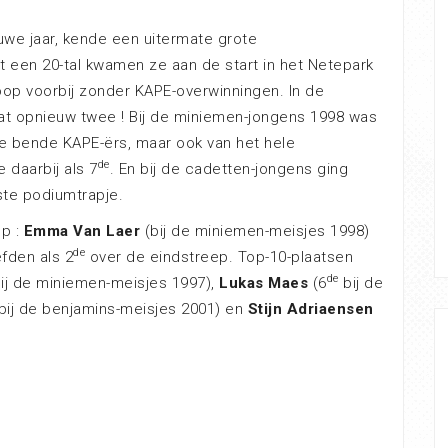
uwe jaar, kende een uitermate grote
 een 20-tal kwamen ze aan de start in het Netepark
loop voorbij zonder KAPE-overwinningen. In de
t opnieuw twee ! Bij de miniemen-jongens 1998 was
de bende KAPE-ërs, maar ook van het hele
de
e daarbij als 7
. En bij de cadetten-jongens ging
te podiumtrapje.
op :
Emma Van Laer
(bij de miniemen-meisjes 1998)
de
efden als 2
over de eindstreep. Top-10-plaatsen
de
ij de miniemen-meisjes 1997),
Lukas Maes
(6
bij de
bij de benjamins-meisjes 2001) en
Stijn Adriaensen