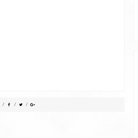
/
/
/