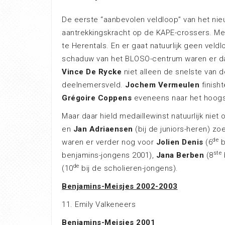
De eerste “aanbevolen veldloop” van het nie
aantrekkingskracht op de KAPE-crossers. Met
te Herentals. En er gaat natuurlijk geen veld
schaduw van het BLOSO-centrum waren er da
Vince De Rycke
niet alleen de snelste van 
deelnemersveld.
Jochem Vermeulen
finisht
Grégoire Coppens
eveneens naar het hoogs
Maar daar hield medaillewinst natuurlijk niet 
en
Jan Adriaensen
(bij de juniors-heren) zo
de
waren er verder nog voor
Jolien Denis
(6
b
ste
benjamins-jongens 2001),
Jana Berben
(8
de
(10
bij de scholieren-jongens).
Benjamins-Meisjes 2002-2003
11. Emily Valkeneers
Benjamins-Meisjes 2001