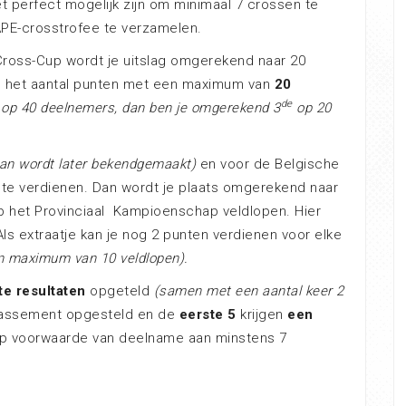
t perfect mogelijk zijn om minimaal 7 crossen te
PE-crosstrofee te verzamelen.
Cross-Cup wordt je uitslag omgerekend naar 20
g het aantal punten met een maximum van
20
de
op 40 deelnemers, dan ben je omge­re­kend 3
op 20
ervan wordt later bekendgemaakt)
en voor de Belgische
 te verdienen. Dan wordt je plaats omgerekend naar
op het Provinciaal Kampioenschap veldlopen. Hier
Als extraatje kan je nog 2 punten verdienen voor elke
en maximum van 10 veldlopen).
te resultaten
opgeteld
(samen met een aantal keer 2
lassement opgesteld en de
eerste 5
krijgen
een
op voorwaarde van deelname aan min­stens 7