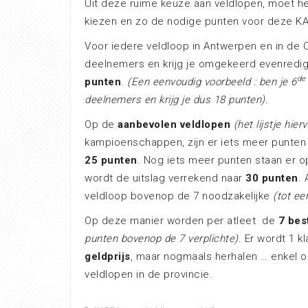
Uit deze ruime keuze aan veldlopen, moet he
kiezen en zo de nodige punten voor deze KA
Voor iedere veldloop in Antwerpen en in de 
deelnemers en krijg je omgekeerd evenredi
de
punten
.
(Een eenvou­dig voor­beeld : ben je 6
deelnemers en krijg je dus 18 punten).
Op de
aanbevolen veldlopen
(het lijstje hi
kampioenschappen, zijn er iets meer punten
25 punten
. Nog iets meer punten staan er 
wordt de uitslag verrekend naar
30 punten
. 
veldloop bovenop de 7 noodzakelijke
(tot e
Op deze manier worden per atleet de
7 bes
punten bovenop de 7 verplichte).
Er wordt 1 k
geld­prijs
, maar nogmaals herhalen … enkel 
veldlopen in de provincie.