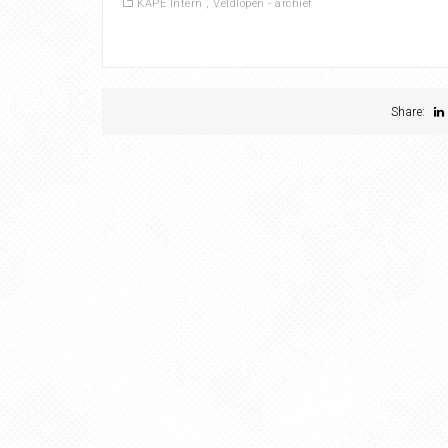
KAPE Intern
,
Veldlopen - archief
Share: