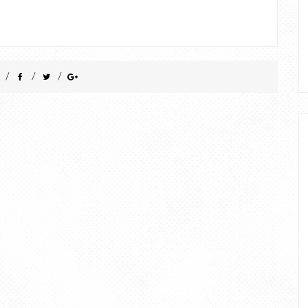
/
/
/