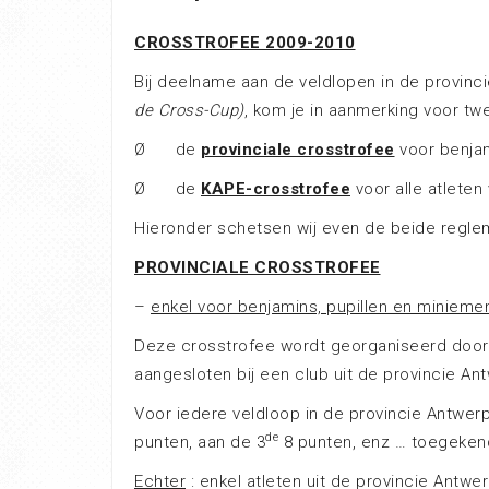
CROSSTROFEE 2009-2010
Bij deelname aan de veldlopen in de provin
de Cross-Cup)
, kom je in aanmerking voor tw
Ø de
provinciale crosstrofee
voor benjam
Ø de
KAPE-crosstrofee
voor alle atleten
Hieronder schetsen wij even de beide regle
PROVINCIALE CROSSTROFEE
–
enkel voor benjamins, pupillen en minieme
Deze crosstrofee wordt georganiseerd doo
aangesloten bij een club uit de provincie A
Voor iedere veldloop in de provincie Antwer
de
punten, aan de 3
8 punten, enz … toege­ken
Echter
: enkel atleten uit de provincie Antw