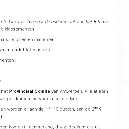
cie Antwerpen
(en voor de ouderen ook aan het B.K. en
ee klassementen :
ins, pupillen en miniemen
 vanaf cadet tot masters.
menten :
n.
r het
Provinciaal Comité
van Antwerpen. Alle atleten
ntwerpen komen hiervoor in aanmerking.
ste
de
pen worden er aan de 1
10 punten, aan de 2
9
d.
erpen komen in aanmerking, d.w.z. deelnemers uit