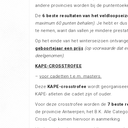
andere provincies worden bij de puntentoek
De
6 beste resultaten van het veldloopseiz
maximum 60 punten behalen).
Je hebt er dus 
te nemen, want dan vallen je mindere presta
Op het einde van het winterseizoen ontvan
geboortejaar een prijs
(op voor­waarde dat e
deelgenomen).
KAPE-CROSSTROFEE
–
voor cadetten t.e.m. masters.
Deze
KAPE-crosstrofee
wordt georganiseerd
KAPE- atleten die cadet zijn of ouder.
Voor deze crosstrofee worden de
7 beste r
de provincie Antwerpen, het B.K. Alle Catego
Cross-Cup komen hiervoor in aanmerking.