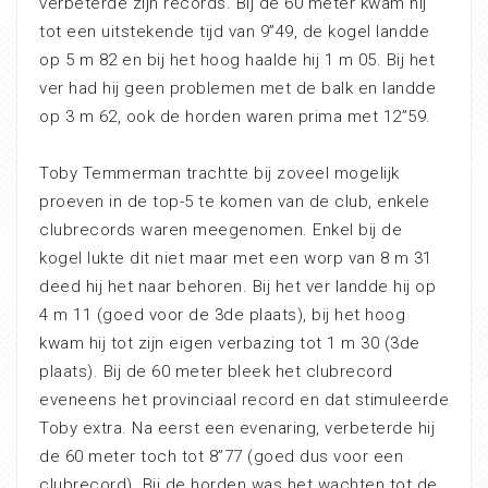
verbeterde zijn records. Bij de 60 meter kwam hij
tot een uitstekende tijd van 9”49, de kogel landde
op 5 m 82 en bij het hoog haalde hij 1 m 05. Bij het
ver had hij geen problemen met de balk en landde
op 3 m 62, ook de horden waren prima met 12”59.
Toby Temmerman trachtte bij zoveel mogelijk
proeven in de top-5 te komen van de club, enkele
clubrecords waren meegenomen. Enkel bij de
kogel lukte dit niet maar met een worp van 8 m 31
deed hij het naar behoren. Bij het ver landde hij op
4 m 11 (goed voor de 3de plaats), bij het hoog
kwam hij tot zijn eigen verbazing tot 1 m 30 (3de
plaats). Bij de 60 meter bleek het clubrecord
eveneens het provinciaal record en dat stimuleerde
Toby extra. Na eerst een evenaring, verbeterde hij
de 60 meter toch tot 8”77 (goed dus voor een
clubrecord). Bij de horden was het wachten tot de