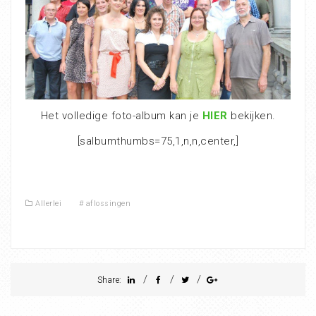
Het volledige foto-album kan je
HIER
bekijken.
[salbumthumbs=75,1,n,n,center,]
Allerlei
#
aflossingen
/
/
/
Share: