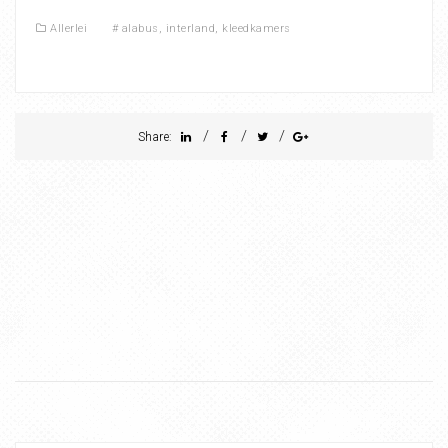
Allerlei
#
alabus
,
interland
,
kleedkamers
/
/
/
Share: