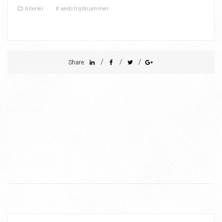
Allerlei
#
wedstrijdnummer
/
/
/
Share: