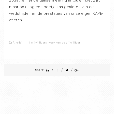
zodat je niet de ganse meeting in touw moet zijn,
maar ook nog een beetje kan genieten van de
wedstrijden en de prestaties van onze eigen KAPE-
atleten.
Allerlei
#
vrijwilligers
,
week van de vrijwilliger
/
/
/
Share: