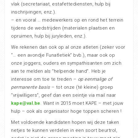
vlak (secretariaat, estafettediensten, hulp bij
inschrijvingen, enz.).
– en vooral … medewerkers op en rond het terrein
tijdens de wedstrijden (materialen plaatsen en
opruimen, hulp bij juryleden, enz.).
We rekenen dan ook op al onze atleten (zeker voor
“… een avondje Funatletiek” bvb.), maar ook op
onze joggers, ouders en sympathisanten om zich
aan te melden als “helpende hand”. Heb je
interesse om toe te treden –
op eenmalige of
permanente basis
– tot onze (té kleine) groep
“vrijwilligers”, geef dan een seintje via mail naar
kape@val.be
.
Want in 2015 moet KAPE – met jouw
hulp – ook als organisator hoge toppen scheren !
Met voldoende kandidaten hopen wij deze taken
netjes te kunnen verdelen in een soort beurtrol,