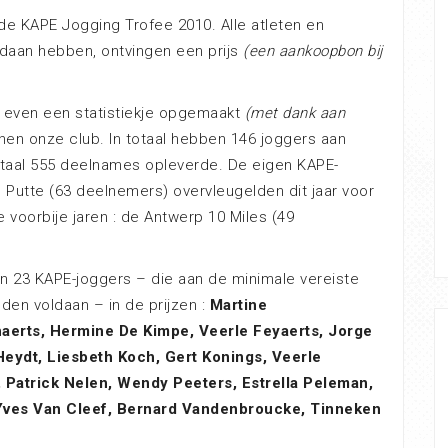
e KAPE Jogging Trofee 2010. Alle atleten en
daan hebben, ontvingen een prijs
(een aankoopbon bij
 even een statistiekje opgemaakt
(met dank aan
nnen onze club. In totaal hebben 146 joggers aan
otaal 555 deelnames opleverde. De eigen KAPE-
 Putte (63 deelnemers) overvleugelden dit jaar voor
 voorbije jaren : de Antwerp 10 Miles (49
n 23 KAPE-joggers – die aan de minimale vereiste
den voldaan – in de prijzen :
Martine
aerts, Hermine De Kimpe, Veerle Feyaerts, Jorge
eydt, Liesbeth Koch, Gert Konings, Veerle
, Patrick Nelen, Wendy Peeters, Estrella Peleman,
 Yves Van Cleef, Bernard Vandenbroucke, Tinneken