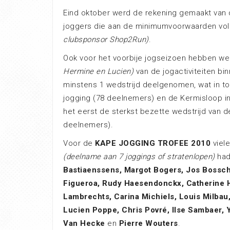
Eind oktober werd de rekening gemaakt van d
joggers die aan de minimumvoorwaarden vol
clubsponsor Shop2Run)
.
Ook voor het voorbije jogseizoen hebben we
Hermine en Lucien)
van de jogactiviteiten bi
minstens 1 wedstrijd deelgenomen, wat in t
jogging (78 deelnemers) en de Kermisloop in
het eerst de sterkst bezette wedstrijd van de
deelnemers).
Voor de
KAPE JOGGING TROFEE 2010
viele
(deelname aan 7 joggings of stratenlopen)
had
Bastiaenssens, Margot Bogers, Jos Bossch
Figueroa, Rudy Haesendonckx, Catherine H
Lambrechts, Carina Michiels, Louis Milbau
Lucien Poppe, Chris Povré, Ilse Sambaer,
Van Hecke
en
Pierre Wouters
.