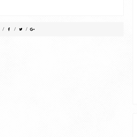
/
/
/