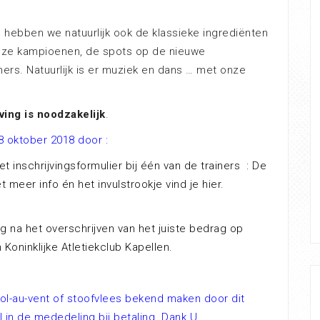
, hebben we natuurlijk ook de klassieke ingrediënten
 onze kampioenen, de spots op de nieuwe
ers. Natuurlijk is er muziek en dans … met onze
ving is noodzakelijk
.
 28 oktober 2018 door :
t inschrijvingsformulier bij één van de trainers : De
 meer info én het invulstrookje vind je hier.
ig na het overschrijven van het juiste bedrag op
 Koninklijke Atletiekclub Kapellen.
 vol-au-vent of stoofvlees bekend maken door dit
 in de mededeling bij betaling. Dank U.