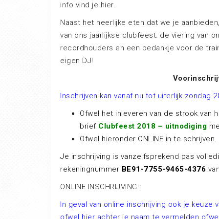
info vind je hier.
Naast het heerlijke eten dat we je aanbieden
van ons jaarlijkse clubfeest: de viering van
recordhouders en een bedankje voor de train
eigen DJ!
Voorinschrij
Inschrijven kan vanaf nu tot uiterlijk zondag
Ofwel het inleveren van de strook van he
brief
Clubfeest 2018 – uitnodiging
met
Ofwel hieronder ONLINE in te schrijven.
Je inschrijving is vanzelfsprekend pas volled
rekeningnummer
BE91-7755-9465-4376
van
ONLINE INSCHRIJVING :
In geval van online inschrijving ook je keuze
ofwel hier achter je naam te vermelden ofwel