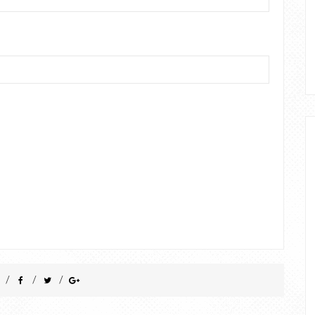
/
/
/