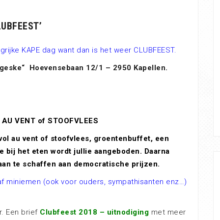
LUBFEEST’
grijke KAPE dag want dan is het weer CLUBFEEST.
uggeske“
Hoevensebaan 12/1 – 2950 Kapellen.
L AU VENT of STOOFVLEES
 vol au vent of stoofvlees, groentenbuffet, een
 bij het eten wordt jullie aangeboden. Daarna
aan te schaffen aan democratische prijzen.
anaf miniemen (ook voor ouders, sympathisanten enz…)
r. Een brief
Clubfeest 2018 – uitnodiging
met meer