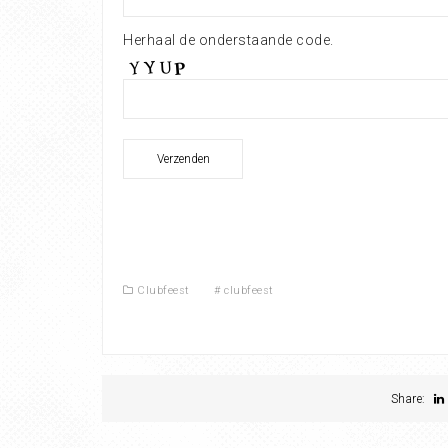
Herhaal de onderstaande code.
Clubfeest
#
clubfeest
Share: