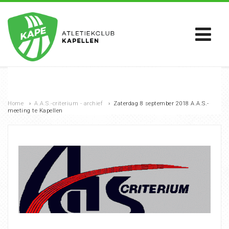
Home
›
A.A.S.-criterium - archief
›
Zaterdag 8 september 2018 A.A.S.-
meeting te Kapellen