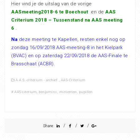
Hier vind je de uitslag van de vorige
AASmeeting2018-6 te Boechout
en de
AAS
Criterium 2018 – Tussenstand na AAS meeting
6
.
Na
deze meeting te Kapellen, resten enkel nog op
zondag 16/09/2018 AAS-meeting-8
in het Kielpark
(BVAC) en op
zaterdag 22/09/2018 de AAS-Finale
te
Brasschaat (ACBR).
A.A.S.-criterium - archief
,
AAS-Criterium
#
AAS-citerium
,
benjamins
,
miniemen
,
pupillen
/
/
/
Share: