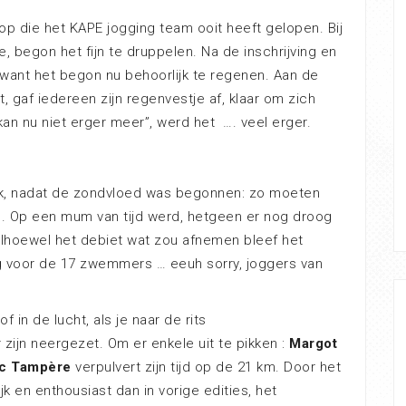
op die het KAPE jogging team ooit heeft gelopen. Bij
e, begon het fijn te druppelen. Na de inschrijving en
 want het begon nu behoorlijk te regenen. Aan de
t, gaf iedereen zijn regenvestje af, klaar om zich
an nu niet erger meer”, werd het …. veel erger.
rk, nadat de zondvloed was begonnen: zo moeten
. Op een mum van tijd werd, hetgeen er nog droog
alhoewel het debiet wat zou afnemen bleef het
g voor de 17 zwemmers … eeuh sorry, joggers van
f in de lucht, als je naar de rits
r zijn neergezet. Om er enkele uit te pikken :
Margot
c Tampère
verpulvert zijn tijd op de 21 km. Door het
jk en enthousiast dan in vorige edities, het