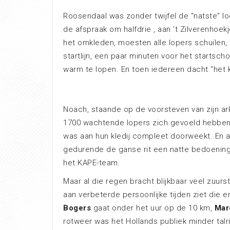
Roosendaal was zonder twijfel de “natste” lo
de afspraak om halfdrie , aan ’t Zilverenhoekj
het omkleden, moesten alle lopers schuilen,
startlijn, een paar minuten voor het startscho
warm te lopen. En toen iedereen dacht “het k
Noach, staande op de voorsteven van zijn a
1700 wachtende lopers zich gevoeld hebben
was aan hun kledij compleet doorweekt. En 
gedurende de ganse rit een natte bedoenin
het KAPE-team.
Maar al die regen bracht blijkbaar veel zuursto
aan verbeterde persoonlijke tijden ziet die e
Bogers
gaat onder het uur op de 10 km,
Mar
rotweer was het Hollands publiek minder talri