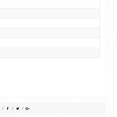
/
/
/