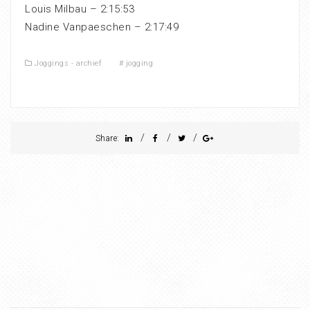
Louis Milbau – 2:15:53
Nadine Vanpaeschen – 2:17:49
Joggings - archief
#
jogging
/
/
/
Share: