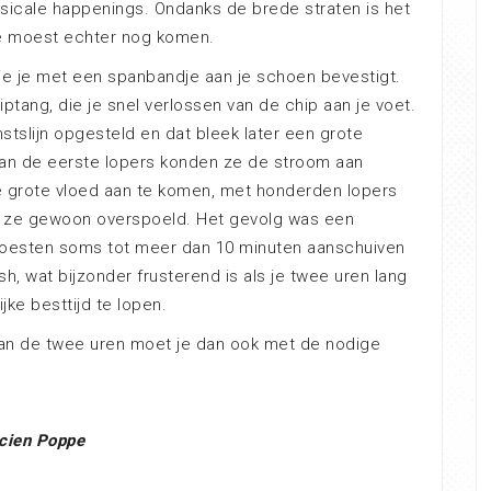
usicale happenings. Ondanks de brede straten is het
e moest echter nog komen.
die je met een spanbandje aan je schoen bevestigt.
tang, die je snel verlossen van de chip aan je voet.
tslijn opgesteld en dat bleek later een grote
 van de eerste lopers konden ze de stroom aan
e grote vloed aan te komen, met honderden lopers
 ze gewoon overspoeld. Het gevolg was een
 moesten soms tot meer dan 10 minuten aanschuiven
h, wat bijzonder frusterend is als je twee uren lang
ke besttijd te lopen.
 van de twee uren moet je dan ook met de nodige
cien Poppe