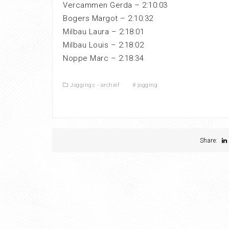
Vercammen Gerda – 2:10:03
Bogers Margot – 2:10:32
Milbau Laura – 2:18:01
Milbau Louis – 2:18:02
Noppe Marc – 2:18:34
Joggings - archief
#
jogging
Share: