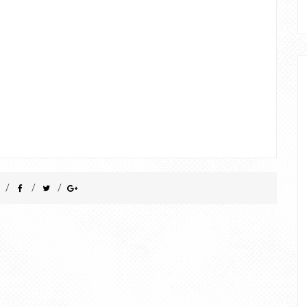
/
/
/