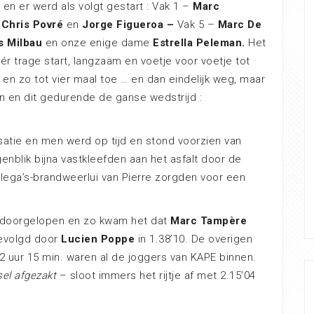
 en er werd als volgt gestart : Vak 1 –
Marc
–
Chris Povré
en
Jorge Figueroa –
Vak 5 –
Marc De
s Milbau
en onze enige dame
Estrella Peleman.
Het
r trage start, langzaam en voetje voor voetje tot
an en zo tot vier maal toe … en dan eindelijk weg, maar
 en dit gedurende de ganse wedstrijd :
satie en men werd op tijd en stond voorzien van
nblik bijna vastkleefden aan het asfalt door de
lega’s-brandweerlui van Pierre zorgden voor een
d doorgelopen en zo kwam het dat
Marc Tampère
gevolgd door
Lucien Poppe
in 1.38’10. De overigen
 2 uur 15 min. waren al de joggers van KAPE binnen.
sel afgezakt
– sloot immers het rijtje af met 2.15’04