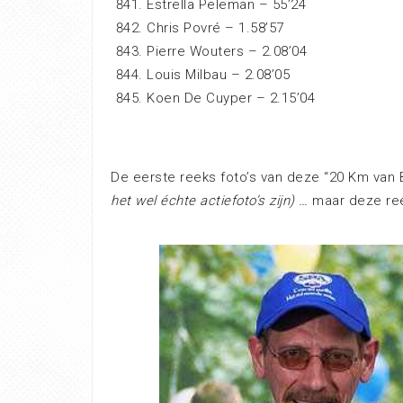
Estrella Peleman – 55’24
Chris Povré – 1.58’57
Pierre Wouters – 2.08’04
Louis Milbau – 2.08’05
Koen De Cuyper – 2.15’04
De eerste reeks foto’s van deze “20 Km van 
het wel échte actiefoto’s zijn) …
maar deze r