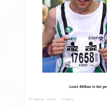
Louis Milbau in het g
Joggings - archief
#
jogging