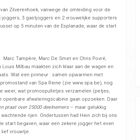
van Zilverenhoek, vanwege de omleiding voor de
joggers, 3 gastjoggers en 2 vrouwelijke supporters
russel op 5 minuten van de Esplanade, waar de start
m. Marc Tampère, Marc De Smet en Chris Povré,
n Louis Milbau maakten zich klaar aan de wagen en
laats. Wat een primeur : samen opwarmen met
promostand van Spa Reine (zie www.spa.be), nog
e weer, wat promospulletjes verzamelen (petjes,
 de openbare afwateringscabine gaan opzoeken. Daar
en praat over 25000 deelnemers
– maar gelukkig
 wachtende rijen. Ondertussen had Hein zich bij ons
de start begaven, waar een zekere jogger het even
lief vrouwtje.