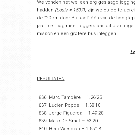
We vonden het wel een erg geslaagd jogging
hadden
(Louis = 1507),
zijn we op de terugrei
de “20 km door Brussel” één van de hoogtepu
jaar met nog meer joggers aan dit prachti
misschien een grotere bus inleggen.
Lo
RESULTATEN
Marc Tampère – 1.26’25
Lucien Poppe – 1.38’10
Jorge Figueroa – 1.49’28
Marc De Smet – 53’20
Hein Wiesman – 1.55’13