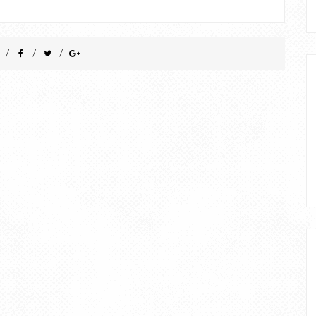
/
/
/