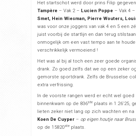
Het startschot werd door prins Filip gegeven
Tampère
– Vak 2 –
Lucien Poppe
– Vak 4 
Smet, Hein Wiesman, Pierre Wouters, Loui
was voor onze joggers van vak 4 en 5 een zéé
juist voorbij de startlijn en dan terug stilsta
onmogelijk om een vast tempo aan te houden
verschrikkelijk vermoeiend !
Het was al bij al toch een zeer goede organi
drank. Zo goed zelfs dat we op een zeker oge
gemorste sportdrank. Zelfs de Brusselse col
extra verfrissing.
In de voorste rangen werd er echt wel goe
ste
binnenkwam op de 836
plaats in 1.26’25, 
lieten zeker niet lang op zich wachten en na
Koen De Cuyper
–
op eigen houtje naar Brus
ste
op de 15820
plaats.