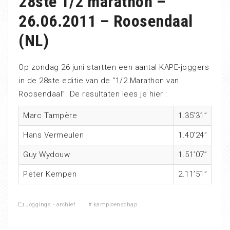
28ste 1/2 marathon –
26.06.2011 – Roosendaal
(NL)
Op zondag 26 juni startten een aantal KAPE-joggers
in de 28ste editie van de “1/2 Marathon van
Roosendaal”. De resultaten lees je hier :
Marc Tampère
1.35’31”
Hans Vermeulen
1.40’24”
Guy Wydouw
1.51’07”
Peter Kempen
2.11’51”
Joggings - archief
#
kampioenschap