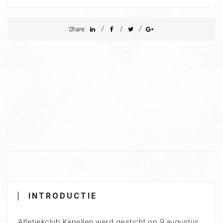
/
/
/
Share:
INTRODUCTIE
Atletiekclub Kapellen werd gesticht op 9 augustus