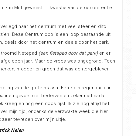
ben ik in Mol geweest … kwestie van de concurrentie
t verlegd naar het centrum met veel sfeer en dito
 zien. Deze Centrumloop is een loop bestaande uit
, deels door het centrum en deels door het park.
erstroomd Netepad
(een fietspad door dat park)
en er
e afgelopen jaar. Maar de vrees was ongegrond. Toch
 merken, modder en groen dat was achtergebleven
eling van de grote massa. Een klein regenbuitje in
pannen gevoel niet bederven en zeker niet nadat
kreeg en nog een doos rijst. Ik zie nog altijd het
over mijn tijd, ondanks de verzwakte week die hier
 zeer tevreden over mijn uitje.
trick Nelen