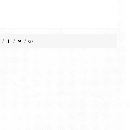
/
/
/