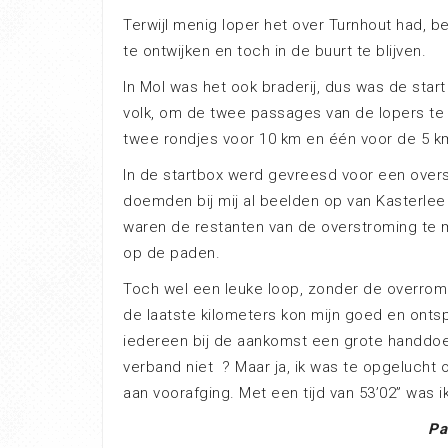
Terwijl menig loper het over Turnhout had, 
te ontwijken en toch in de buurt te blijven.
In Mol was het ook braderij, dus was de star
volk, om de twee passages van de lopers te
twee rondjes voor 10 km en één voor de 5 km
In de startbox werd gevreesd voor een ov
doemden bij mij al beelden op van Kasterle
waren de restanten van de overstroming te
op de paden.
Toch wel een leuke loop, zonder de overromp
de laatste kilometers kon mijn goed en onts
iedereen bij de aankomst een grote handdoek 
verband niet ? Maar ja, ik was te opgelucht 
aan voorafging. Met een tijd van 53’02” was ik
Pa