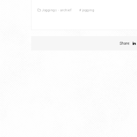
Joggings - archief
#
jogging
Share: